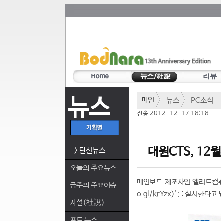
뉴스
메인
뉴스
PC소식
전송 2012-12-17 18:18
대원CTS, 12
-> 단신뉴스
오늘의 주요뉴스
메인보드 제조사인 엘리트컴퓨터
금주의 주요이슈
o.gl/krYzx)’를 실시한다고
사설(社說)
포토 뉴스