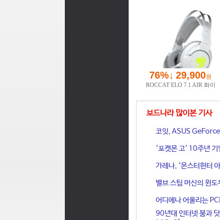
보드나라 많이본 기사
코잇, ASUS GeFor
‘포켓몬 고' 10주년 
가레나, ‘몬스터헌터 아
밸브 스팀 머신의 윈도
어디에나 어울리는 PCIe 
90년대 인터넷 붐과 닷