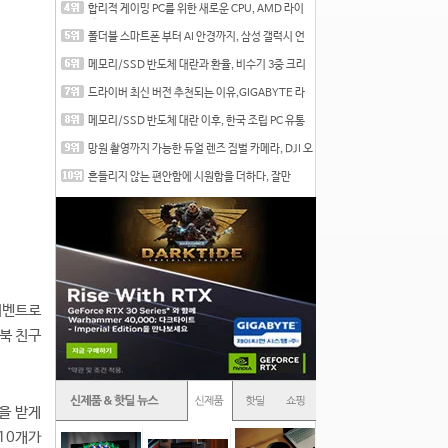
합리적 게이밍 PC를 위한 새로운 CPU, AMD 라이
젠 7 7700
폴더블 스마트폰 부터 AI 안경까지, 삼성 갤럭시 언
팩 20
메모리/SSD 반도체 대란과 환율, 비수기 3중 크리
를 맞는
드라이버 최신 버전 추천되는 이유,GIGABYTE 라
데온 RX 7
메모리/SSD 반도체 대란 이후, 한국 조립 PC 유통
시장은
망원 촬영까지 가능한 듀얼 렌즈 짐벌 카메라, DJI 오
즈
흔들리지 않는 편안함에 시원함을 더하다, 잘만
CNPS12X
이벤트로
스북 친구
을 받게
 10개가