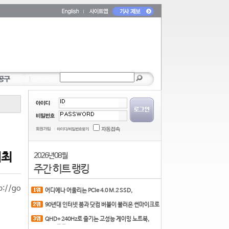
개최
2026년 08월
주간 히트 랭킹
://go
어디에나 어울리는 PCIe 4.0 M.2 SSD,
COLORFUL CN700 PR
90년대 인터넷 붐과 닷컴 버블이 불러온 썬마이크로
시스
QHD+ 240Hz로 즐기는 고성능 게이밍 노트북,
MSI 크로스