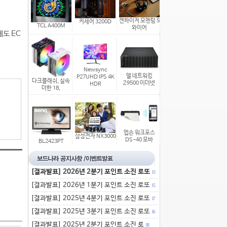
젠하이저 모멘텀 5
커세어 3200D
TCL A400M
와이어
에도 EC
Newsync
델 네트워킹
P27UHD IPS 4K
다크플래쉬, 실속
Z9500 이더넷
HDR
더한 18,
엡손 워크포스
삼성전자 NX3000
DS-40 모바
BL2423PT
[결과발표] 2026년 2분기 포인트 소진 로또
13
[결과발표] 2026년 1분기 포인트 소진 로또
15
[결과발표] 2025년 4분기 포인트 소진 로또
17
[결과발표] 2025년 3분기 포인트 소진 로또
16
[결과발표] 2025년 2분기 포인트 소진 로
18