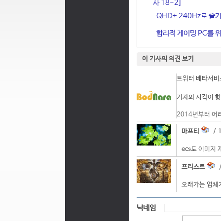
사 18-2]
QHD+ 240Hz로 즐기
합리적 게이밍 PC를 위한
이 기사의 의견 보기
트위터 베타서비스
기자의 시각이 항
2014년부터 어
마프티
/ 1
ecs도 이미지
프리스트
/
오래가는 업체가
닉네임