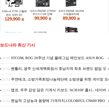
보드나라 최신 기사
STCOM, ROG 20주년 기념 플래그십 메인보드 ASUS ROG
[12/20]
Crosshair X870E EDITION 20 국내 출시 예정
벤틀리, 광주 신세계백화점서 호남지역 최초 브랜드 팝업 오
[12/20]
픈
주연테크, 소방가족희망나눔재단에 소방관을 위한 게이밍 모
[12/20]
니터·스마트 펫 침대 기부
앱코, 우주 감성 담은 기계식 키보드 'ACH108' 출시.. 네이버
[12/20]
브랜드데이 기획전 진행
현실적 고성능과 용량에 가격까지,COLORFUL CN600 PRO
[12/20]