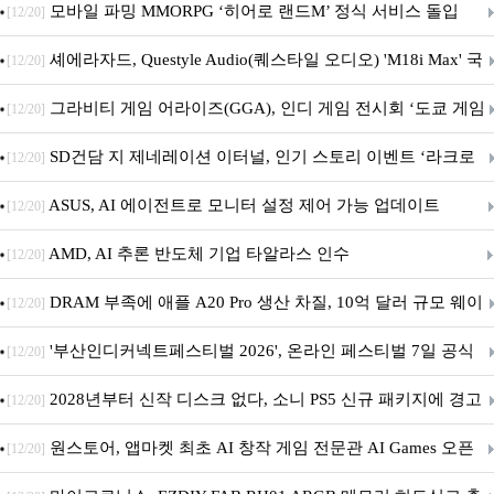
M.2 NVMe 디앤디컴 1TB
모바일 파밍 MMORPG ‘히어로 랜드M’ 정식 서비스 돌입
[12/20]
셰에라자드, Questyle Audio(퀘스타일 오디오) 'M18i Max' 국
[12/20]
내 정식 출시
그라비티 게임 어라이즈(GGA), 인디 게임 전시회 ‘도쿄 게임
[12/20]
던전 13’ 참가!
SD건담 지 제네레이션 이터널, 인기 스토리 이벤트 ‘라크로
[12/20]
아의 용사’ 재개최 및 풍성한 기념 이벤트 실시!
ASUS, AI 에이전트로 모니터 설정 제어 가능 업데이트
[12/20]
AMD, AI 추론 반도체 기업 타알라스 인수
[12/20]
DRAM 부족에 애플 A20 Pro 생산 차질, 10억 달러 규모 웨이
[12/20]
퍼 대기
'부산인디커넥트페스티벌 2026', 온라인 페스티벌 7일 공식
[12/20]
개막... 22일간 진행
2028년부터 신작 디스크 없다, 소니 PS5 신규 패키지에 경고
[12/20]
문 추가
원스토어, 앱마켓 최초 AI 창작 게임 전문관 AI Games 오픈
[12/20]