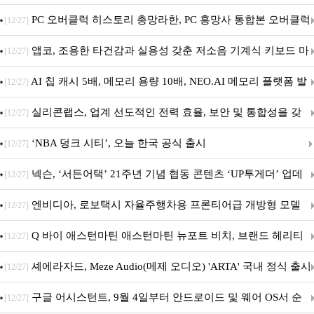
데이트!
PC 오버클럭 히스토리 총망라한, PC 흥망사 통합본 오버클럭
[12/27]
특집(1-4편)
앱코, 조용한 타건감과 실용성 갖춘 저소음 기계식 키보드 마
[12/27]
우스 세트 'KM580' 출시
AI 칩 캐시 5배, 메모리 용량 10배, NEO.AI 메모리 플랫폼 발
[12/27]
표
실리콘랩스, 업계 선도적인 전력 효율, 보안 및 통합성을 갖
[12/27]
춘 초저전력 블루투스 LE SoC ‘BG2B’ 공개
‘NBA 덩크 시티’, 오늘 한국 공식 출시
[12/27]
넥슨, ‘서든어택’ 21주년 기념 협동 콘텐츠 ‘UP투게더’ 업데
[12/27]
이트
엔비디아, 로보택시 자율주행차용 프론티어급 개방형 모델
[12/27]
‘알파마요 2 슈퍼’ 상업적 이용 가능
Q 바이 애스턴마틴 애스턴마틴 뉴포트 비치, 브랜드 헤리티
[12/27]
지 담은 ‘헤리티지 에디션 컬렉션’ 공개
셰에라자드, Meze Audio(메제 오디오) 'ARTA' 국내 정식 출시
[12/27]
구글 어시스턴트, 9월 4일부터 안드로이드 및 웨어 OS서 순
[12/27]