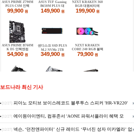
보드나라 최신 기사
피아노 모티브 보이스레코드 블루투스 스피커 'HR-VR220'
[12/27]
출시
에이원아이엔티, 컴퓨존서 'AONE 파워서플라이 혜택 모
[12/27]
음.ZIP' 이벤트 진행
넥슨, ‘던전앤파이터’ 신규 레이드 ‘무너진 성자 미카엘라’ 업
[12/27]