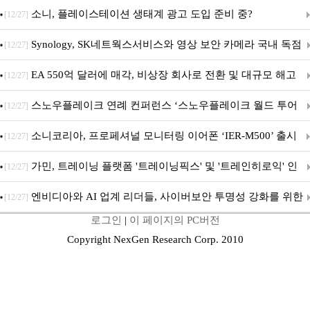
차 서비스 종료
소니, 플레이스테이션 생태계 광고 도입 준비 중?
[12/27]
Synology, SK네트웍스서비스와 영상 보안 카메라 국내 독점
[12/27]
판매 파트너십 체결
EA 550억 달러에 매각, 비상장 회사로 전환 및 대규모 해고
[12/27]
전망
스노우플레이크 연례 컨퍼런스 ‘스노우플레이크 월드 투어
[12/27]
서울’ 개최
소니코리아, 프로페셔널 모니터링 이어폰 ‘IER-M500’ 출시
[12/27]
가민, 트레이닝 플랫폼 '트레이닝픽스' 및 '트레인히로익' 인
[12/27]
수로 선수와 코치에 맞춤형 훈련 지원 확대
엔비디아와 AI 업계 리더들, 사이버보안 투명성 강화를 위한
[12/27]
로그인
|
이 페이지의 PC버전
SAFE 가이드라인 제안
Copyright NexGen Research Corp. 2010