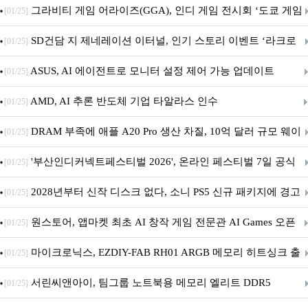
내 정식 출시
그라비티 게임 어라이즈(GGA), 인디 게임 전시회 ‘도쿄 게임
[01/25]
던전 13’ 참가!
SD건담 지 제네레이션 이터널, 인기 스토리 이벤트 ‘라크로
[01/25]
아의 용사’ 재개최 및 풍성한 기념 이벤트 실시!
ASUS, AI 에이전트로 모니터 설정 제어 가능 업데이트
[01/25]
AMD, AI 추론 반도체 기업 타알라스 인수
[01/25]
DRAM 부족에 애플 A20 Pro 생산 차질, 10억 달러 규모 웨이
[01/25]
퍼 대기
'부산인디커넥트페스티벌 2026', 온라인 페스티벌 7일 공식
[01/25]
개막... 22일간 진행
2028년부터 신작 디스크 없다, 소니 PS5 신규 패키지에 경고
[01/25]
문 추가
원스토어, 앱마켓 최초 AI 창작 게임 전문관 AI Games 오픈
[01/25]
마이크로닉스, EZDIY-FAB RH01 ARGB 메모리 히트싱크 출
[01/25]
시
서린씨앤아이, 팀그룹 노트북용 메모리 엘리트 DDR5
[01/25]