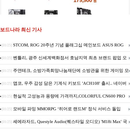
보드나라 최신 기사
STCOM, ROG 20주년 기념 플래그십 메인보드 ASUS ROG
[01/25]
Crosshair X870E EDITION 20 국내 출시 예정
벤틀리, 광주 신세계백화점서 호남지역 최초 브랜드 팝업 오
[01/25]
픈
주연테크, 소방가족희망나눔재단에 소방관을 위한 게이밍 모
[01/25]
니터·스마트 펫 침대 기부
앱코, 우주 감성 담은 기계식 키보드 'ACH108' 출시.. 네이버
[01/25]
브랜드데이 기획전 진행
현실적 고성능과 용량에 가격까지,COLORFUL CN600 PRO
[01/25]
M.2 NVMe 디앤디컴 1TB
모바일 파밍 MMORPG ‘히어로 랜드M’ 정식 서비스 돌입
[01/25]
셰에라자드, Questyle Audio(퀘스타일 오디오) 'M18i Max' 국
[01/25]