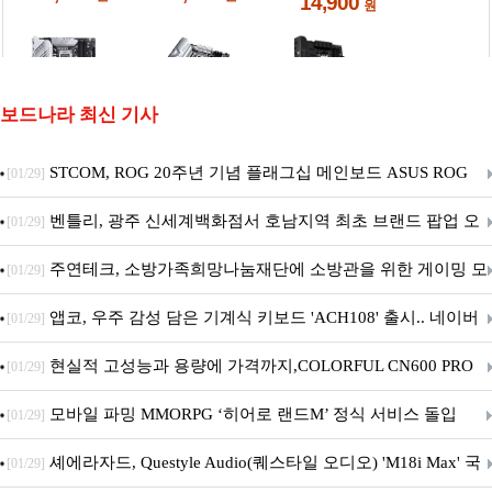
보드나라 최신 기사
STCOM, ROG 20주년 기념 플래그십 메인보드 ASUS ROG
[01/29]
Crosshair X870E EDITION 20 국내 출시 예정
벤틀리, 광주 신세계백화점서 호남지역 최초 브랜드 팝업 오
[01/29]
픈
주연테크, 소방가족희망나눔재단에 소방관을 위한 게이밍 모
[01/29]
니터·스마트 펫 침대 기부
앱코, 우주 감성 담은 기계식 키보드 'ACH108' 출시.. 네이버
[01/29]
브랜드데이 기획전 진행
현실적 고성능과 용량에 가격까지,COLORFUL CN600 PRO
[01/29]
M.2 NVMe 디앤디컴 1TB
모바일 파밍 MMORPG ‘히어로 랜드M’ 정식 서비스 돌입
[01/29]
셰에라자드, Questyle Audio(퀘스타일 오디오) 'M18i Max' 국
[01/29]