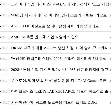
내 정식 출시
그라비티 게임 어라이즈(GGA), 인디 게임 전시회 ‘도쿄 게임
[01/29]
던전 13’ 참가!
SD건담 지 제네레이션 이터널, 인기 스토리 이벤트 ‘라크로
[01/29]
아의 용사’ 재개최 및 풍성한 기념 이벤트 실시!
ASUS, AI 에이전트로 모니터 설정 제어 가능 업데이트
[01/29]
AMD, AI 추론 반도체 기업 타알라스 인수
[01/29]
DRAM 부족에 애플 A20 Pro 생산 차질, 10억 달러 규모 웨이
[01/29]
퍼 대기
'부산인디커넥트페스티벌 2026', 온라인 페스티벌 7일 공식
[01/29]
개막... 22일간 진행
2028년부터 신작 디스크 없다, 소니 PS5 신규 패키지에 경고
[01/29]
문 추가
원스토어, 앱마켓 최초 AI 창작 게임 전문관 AI Games 오픈
[01/29]
마이크로닉스, EZDIY-FAB RH01 ARGB 메모리 히트싱크 출
[01/29]
시
서린씨앤아이, 팀그룹 노트북용 메모리 엘리트 DDR5
[01/29]