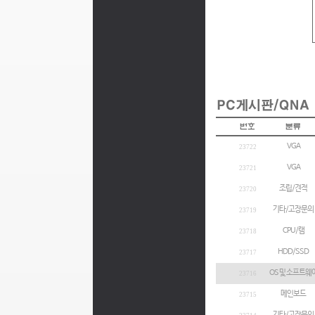
VGA
23722
VGA
23721
조립/견적
23720
기타/고장문의
23719
CPU/램
23718
HDD/SSD
23717
OS 및 소프트웨
23716
메인보드
23715