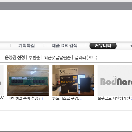
운영진 선정
|
추천순
|
최근댓글달린순
|
갤러리(포토)
 D7
미친 램값 존버 성공?
하드디스크 구입.
웹봇코드 시안성개선
3
1
2