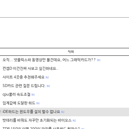
오직... 넷플릭스와 동영상만 볼건데요, 어느 그래픽카드가??
R: 2
컨셉D 이건진짜 사보고 싶긴하네요..
사이트 4곳중 추천해주세요
R: 2
SD카드 관련 질문 드립니다.
R: 1
cpu쿨러 속도조절
R: 1
임계값에 도달한 하드
R: 1
iDE하드는 윈도우를 설치 할수 없나요
어
R: 2
밧데리를 바꿔도 자꾸만 초기화되는 바이오스
R: 2