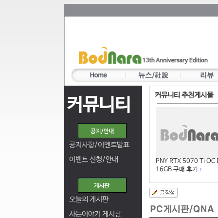
커뮤니티 추천게시물
커뮤니티
공지사항/이벤트발표
이벤트 신청/안내
PNY RTX 5070 Ti OC
16GB 구매 후기
1
오늘의 게시판
사는이야기 게시판