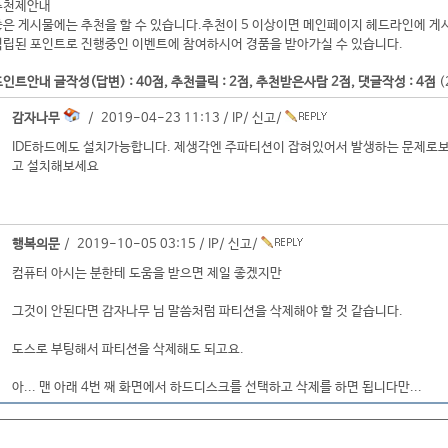
추천제안내
좋은 게시물에는 추천을 할 수 있습니다.추천이 5 이상이면 메인페이지 헤드라인에 게
적립된 포인트로 진행중인 이벤트에 참여하시어 경품을 받아가실 수 있습니다.
인트안내 글작성(답변) : 40점, 추천클릭 : 2점, 추천받은사람 2점, 댓글작성 : 4점
(
감자나무
/ 2019-04-23 11:13 /
IP
/
신고
/
IDE하드에도 설치가능합니다. 제생각엔 주파티션이 잡혀있어서 발생하는 문제로
고 설치해보세요
행복의문
/ 2019-10-05 03:15 /
IP
/
신고
/
컴퓨터 아시는 분한테 도움을 받으면 제일 좋겠지만
그것이 안된다면 감자나무 님 말씀처럼 파티션을 삭제해야 할 것 같습니다.
도스로 부팅해서 파티션을 삭제해도 되고요.
아... 맨 아래 4번 째 화면에서 하드디스크를 선택하고 삭제를 하면 됩니다만...