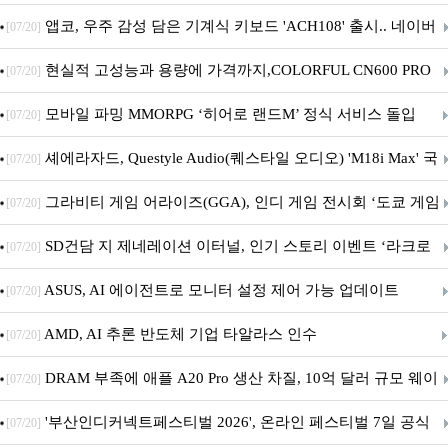
니터·스마트 펫 침대 기부
앱코, 우주 감성 담은 기계식 키보드 'ACH108' 출시.. 네이버
[07/20]
브랜드데이 기획전 진행
현실적 고성능과 용량에 가격까지,COLORFUL CN600 PRO
[07/20]
M.2 NVMe 디앤디컴 1TB
모바일 파밍 MMORPG ‘히어로 랜드M’ 정식 서비스 돌입
[07/20]
셰에라자드, Questyle Audio(퀘스타일 오디오) 'M18i Max' 국
[07/20]
내 정식 출시
그라비티 게임 어라이즈(GGA), 인디 게임 전시회 ‘도쿄 게임
[07/20]
던전 13’ 참가!
SD건담 지 제네레이션 이터널, 인기 스토리 이벤트 ‘라크로
[07/20]
아의 용사’ 재개최 및 풍성한 기념 이벤트 실시!
ASUS, AI 에이전트로 모니터 설정 제어 가능 업데이트
[07/20]
AMD, AI 추론 반도체 기업 타알라스 인수
[07/20]
DRAM 부족에 애플 A20 Pro 생산 차질, 10억 달러 규모 웨이
[07/20]
퍼 대기
'부산인디커넥트페스티벌 2026', 온라인 페스티벌 7일 공식
[07/20]