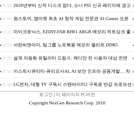
개막... 22일간 진행
2028년부터 신작 디스크 없다, 소니 PS5 신규 패키지에 경고
[07/20]
문 추가
원스토어, 앱마켓 최초 AI 창작 게임 전문관 AI Games 오픈
[07/20]
마이크로닉스, EZDIY-FAB RH01 ARGB 메모리 히트싱크 출
[07/20]
시
서린씨앤아이, 팀그룹 노트북용 메모리 엘리트 DDR5
[07/20]
5600MHz 16GB 출시
설계 자동화 유틸리티 드림Ⅱ, 캐디안 전 사용자 대상 전면
[07/20]
무상 배포
이스트시큐리티-퓨리오사AI, AI 보안 인프라 공동개발… 차
[07/20]
세대 AI 보안 플랫폼 구축
LG전자, 대형 TV 구독시 스탠바이미2 구독료 반값 프로모션
[07/20]
로그인
|
이 페이지의 PC버전
Copyright NexGen Research Corp. 2010