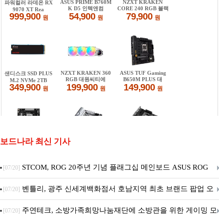
보드나라 최신 기사
STCOM, ROG 20주년 기념 플래그십 메인보드 ASUS ROG
[07/20]
Crosshair X870E EDITION 20 국내 출시 예정
벤틀리, 광주 신세계백화점서 호남지역 최초 브랜드 팝업 오
[07/20]
픈
주연테크, 소방가족희망나눔재단에 소방관을 위한 게이밍 모
[07/20]