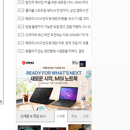
합리적 게이밍 PC를 위한 새로운 CPU, AMD 라이
젠 7 7700
폴더블 스마트폰 부터 AI 안경까지, 삼성 갤럭시 언
팩 20
메모리/SSD 반도체 대란과 환율, 비수기 3중 크리
를 맞는
망원 촬영까지 가능한 듀얼 렌즈 짐벌 카메라, DJI 오
즈
드라이버 최신 버전 추천되는 이유,GIGABYTE 라
데온 RX 7
메모리/SSD 반도체 대란 이후, 한국 조립 PC 유통
시장은
흔들리지 않는 편안함에 시원함을 더하다, 잘만
CNPS12X