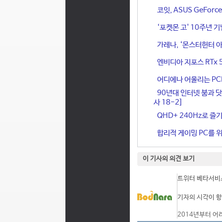
코잇, ASUS GeFor
‘포켓몬 고' 10주년 
가레나, ‘몬스터헌터 아
엔비디아 지포스 RTx 
어디에나 어울리는 PCIe 
90년대 인터넷 붐과 닷
사 18-2]
QHD+ 240Hz로 즐기
합리적 게이밍 PC를 위한
이 기사의 의견 보기
트위터 베타서비스
기자의 시각이 항
2014년부터 어