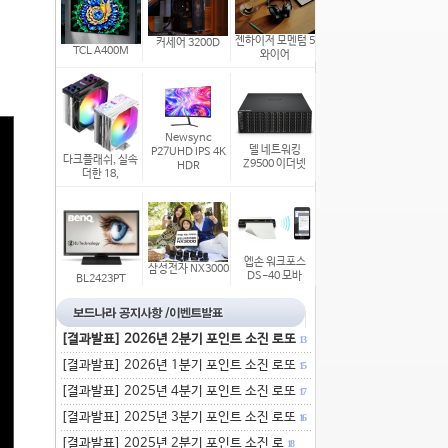
젠하이저 모멘텀 5
커세어 3200D
TCL A400M
와이어
Newsync
델 네트워킹
P27UHD IPS 4K
다크플래쉬, 실속
Z9500 이더넷
HDR
더한 18,
엡손 워크포스
삼성전자 NX3000
DS-40 모바
BL2423PT
[결과발표] 2026년 2분기 포인트 소진 로또
13
[결과발표] 2026년 1분기 포인트 소진 로또
15
[결과발표] 2025년 4분기 포인트 소진 로또
17
[결과발표] 2025년 3분기 포인트 소진 로또
16
[결과발표] 2025년 2분기 포인트 소진 로
18