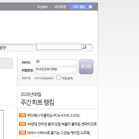
2026년 08월
주간 히트 랭킹
어디에나 어울리는 PCIe 4.0 M.2 SSD,
COLORFUL CN700 PR
90년대 인터넷 붐과 닷컴 버블이 불러온 썬마이크로
시스
QHD+ 240Hz로 즐기는 고성능 게이밍 노트북,
MSI 크로스