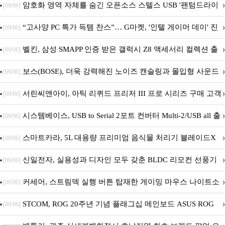
발
암호화 영역 자체를 숨긴 오픈소스 스텔스 USB '팬텀드라이
[09/06]
브' 공개
“고사양 PC 특가 득템 찬스”… G마켓, '인텔 게이머 데이' 진
[09/06]
행
벨킨, 삼성 SMAPP 인증 받은 갤럭시 Z8 액세서리 컬렉션 출
[09/06]
시
보스(BOSE), 더욱 강력해진 노이즈 캔슬링과 몰입형 사운드
[09/06]
의 ‘QC 헤드폰 2세대’ 출시
서린씨앤아이, 아틱 리퀴드 프리저 III 프로 시리즈 구매 고객
[09/06]
대상 P12 프로 PST 증정 프로모션 진행
시스템베이스, USB to Serial 2포트 컨버터 Multi-2/USB all 출
[09/06]
시
스마트카라, 5L 대용량 프리미엄 음식물 처리기 블레이드X
[09/06]
그라나이트S 출시
신일전자, 실용성과 디자인 모두 갖춘 BLDC 리모컨 선풍기
[09/06]
출시
커세어, 스트림덱 실행 버튼 탑재한 게이밍 마우스 나이트소
[09/06]
드 v2 와이어리스 SD 출시
STCOM, ROG 20주년 기념 플래그십 메인보드 ASUS ROG
[09/06]