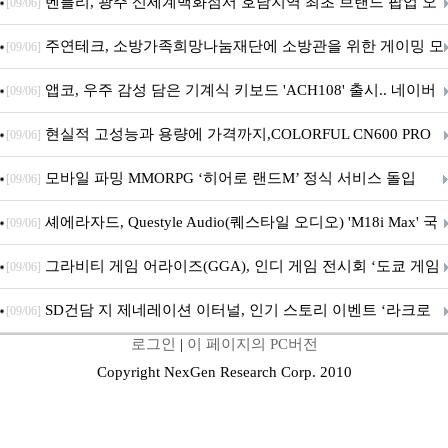
Crosshair X870E EDITION 20 국내 출시 예정
벤틀리, 광주 신세계백화점서 호남지역 최초 브랜드 팝업 오
[09/06]
픈
주연테크, 소방가족희망나눔재단에 소방관을 위한 게이밍 모
[09/06]
니터·스마트 펫 침대 기부
앱코, 우주 감성 담은 기계식 키보드 'ACH108' 출시.. 네이버
[09/06]
브랜드데이 기획전 진행
현실적 고성능과 용량에 가격까지,COLORFUL CN600 PRO
[09/06]
M.2 NVMe 디앤디컴 1TB
모바일 파밍 MMORPG ‘히어로 랜드M’ 정식 서비스 돌입
[09/06]
셰에라자드, Questyle Audio(퀘스타일 오디오) 'M18i Max' 국
[09/06]
내 정식 출시
그라비티 게임 어라이즈(GGA), 인디 게임 전시회 ‘도쿄 게임
[09/06]
던전 13’ 참가!
SD건담 지 제네레이션 이터널, 인기 스토리 이벤트 ‘라크로
[09/06]
로그인
|
이 페이지의 PC버전
아의 용사’ 재개최 및 풍성한 기념 이벤트 실시!
Copyright NexGen Research Corp. 2010