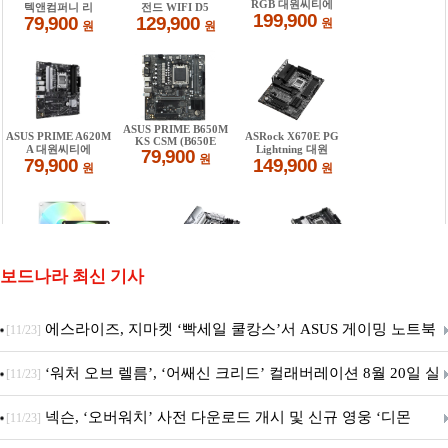
보드나라 최신 기사
에스라이즈, 지마켓 ‘빡세일 쿨캉스’서 ASUS 게이밍 노트북
[11/23]
특별 프로모션 진행
‘워처 오브 렐름’, ‘어쌔신 크리드’ 컬래버레이션 8월 20일 실
[11/23]
시
넥슨, ‘오버워치’ 사전 다운로드 개시 및 신규 영웅 ‘디몬
[11/23]