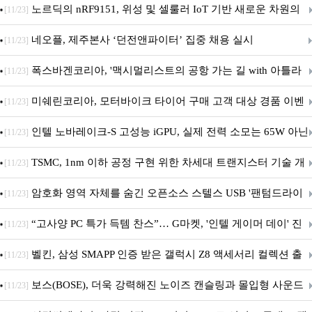
(D.Mon)’ 공개!
노르딕의 nRF9151, 위성 및 셀룰러 IoT 기반 새로운 차원의
[11/23]
커넥티드 기기 개발 지원
네오플, 제주본사 ‘던전앤파이터’ 집중 채용 실시
[11/23]
폭스바겐코리아, '맥시멀리스트의 공항 가는 길 with 아틀라
[11/23]
스' 이벤트 실시
미쉐린코리아, 모터바이크 타이어 구매 고객 대상 경품 이벤
[11/23]
트 진행
인텔 노바레이크-S 고성능 iGPU, 실제 전력 소모는 65W 아닌
[11/23]
40W?
TSMC, 1nm 이하 공정 구현 위한 차세대 트랜지스터 기술 개
[11/23]
발
암호화 영역 자체를 숨긴 오픈소스 스텔스 USB '팬텀드라이
[11/23]
브' 공개
“고사양 PC 특가 득템 찬스”… G마켓, '인텔 게이머 데이' 진
[11/23]
행
벨킨, 삼성 SMAPP 인증 받은 갤럭시 Z8 액세서리 컬렉션 출
[11/23]
시
보스(BOSE), 더욱 강력해진 노이즈 캔슬링과 몰입형 사운드
[11/23]