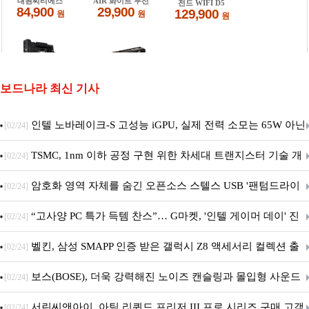
보드나라 최신 기사
인텔 노바레이크-S 고성능 iGPU, 실제 전력 소모는 65W 아닌
[02/24]
40W?
TSMC, 1nm 이하 공정 구현 위한 차세대 트랜지스터 기술 개
[02/24]
발
암호화 영역 자체를 숨긴 오픈소스 스텔스 USB '팬텀드라이
[02/24]
브' 공개
“고사양 PC 특가 득템 찬스”… G마켓, '인텔 게이머 데이' 진
[02/24]
행
벨킨, 삼성 SMAPP 인증 받은 갤럭시 Z8 액세서리 컬렉션 출
[02/24]
시
보스(BOSE), 더욱 강력해진 노이즈 캔슬링과 몰입형 사운드
[02/24]
의 ‘QC 헤드폰 2세대’ 출시
서린씨앤아이, 아틱 리퀴드 프리저 III 프로 시리즈 구매 고객
[02/24]