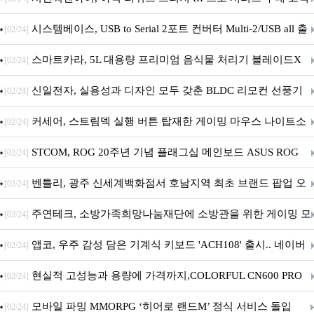
대상 P12 프로 PST 증정 프로모션 진행
시스템베이스, USB to Serial 2포트 컨버터 Multi-2/USB all 출
[02/24]
시
스마트카라, 5L 대용량 프리미엄 음식물 처리기 블레이드X
[02/24]
그라나이트S 출시
신일전자, 실용성과 디자인 모두 갖춘 BLDC 리모컨 선풍기
[02/24]
출시
커세어, 스트림덱 실행 버튼 탑재한 게이밍 마우스 나이트소
[02/24]
드 v2 와이어리스 SD 출시
STCOM, ROG 20주년 기념 플래그십 메인보드 ASUS ROG
[02/24]
Crosshair X870E EDITION 20 국내 출시 예정
벤틀리, 광주 신세계백화점서 호남지역 최초 브랜드 팝업 오
[02/24]
픈
주연테크, 소방가족희망나눔재단에 소방관을 위한 게이밍 모
[02/24]
니터·스마트 펫 침대 기부
앱코, 우주 감성 담은 기계식 키보드 'ACH108' 출시.. 네이버
[02/24]
브랜드데이 기획전 진행
현실적 고성능과 용량에 가격까지,COLORFUL CN600 PRO
[02/24]
M.2 NVMe 디앤디컴 1TB
모바일 파밍 MMORPG ‘히어로 랜드M’ 정식 서비스 돌입
[02/24]