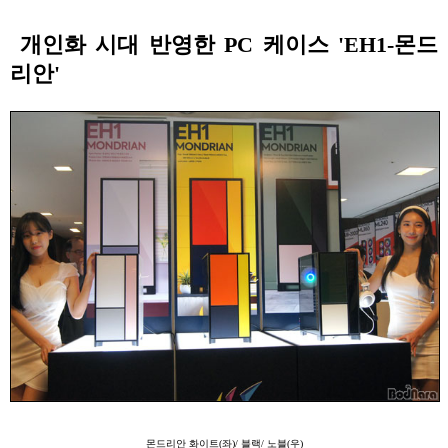
개인화 시대 반영한 PC 케이스 'EH1-몬드
리안'
몬드리안 화이트(좌)/ 블랙/ 노블(우)