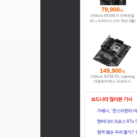
보드나라 많이본 기사
가레나, ‘몬스터헌터 아
엔비디아 지포스 RTx 
원작 훼손 우려 불식? 