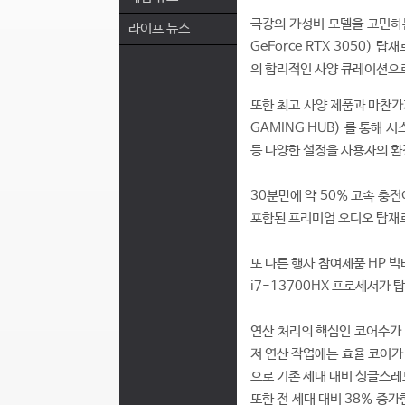
극강의 가성비 모델을 고민하는 
라이프 뉴스
GeForce RTX 3050) 탑
의 합리적인 사양 큐레이션으로
또한 최고 사양 제품과 마찬가
GAMING HUB) 를 통해
등 다양한 설정을 사용자의 환
30분만에 약 50% 고속 충전
포함된 프리미엄 오디오 탑재로
또 다른 행사 참여제품 HP 빅
i7-13700HX 프로세서가 
연산 처리의 핵심인 코어수가 
저 연산 작업에는 효율 코어가
으로 기존 세대 대비 싱글스레드
또한 전 세대 대비 38% 증