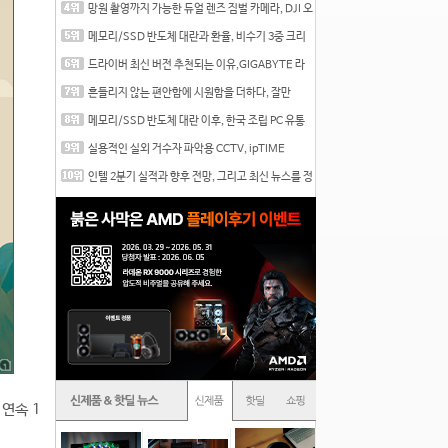
망원 촬영까지 가능한 듀얼 렌즈 짐벌 카메라, DJI 오
즈
메모리/SSD 반도체 대란과 환율, 비수기 3중 크리
를 맞는
드라이버 최신 버전 추천되는 이유,GIGABYTE 라
데온 RX 7
흔들리지 않는 편안함에 시원함을 더하다, 잘만
CNPS12X
메모리/SSD 반도체 대란 이후, 한국 조립 PC 유통
시장은
실용적인 실외 거수자 파악용 CCTV, ipTIME
C500-Outdoor
인텔 2분기 실적과 향후 전망, 그리고 최신 뉴스를 정
리
 연속 1