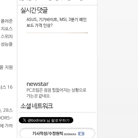
실시간 댓글
ASUS, 기가바이트, MSI, 3분기 메인
어 올려준
보드 가격 인상?
아 지포스
X 스위치
 성능을
을 지원
newstar
터스 16
PC조립은 점점 힘들어지는 상황으로
가는것 같네요.
소셜 네트워크
, 28스
DR5-
형에 가까