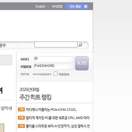
여
2026년 08월
주간 히트 랭킹
 설빅세
어디에나 어울리는 PCIe 4.0 M.2 SSD,
COLORFUL CN700 PR
합리적 게이밍 PC를 위한 새로운 CPU, AMD 라이
젠 7 7700
폴더블 스마트폰 부터 AI 안경까지, 삼성 갤럭시 언
팩 20