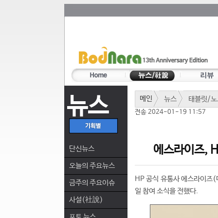
뉴스
메인
뉴스
태블릿/노
전송 2024-01-19 11:57
에스라이즈, HP
단신뉴스
오늘의 주요뉴스
HP 공식 유통사 에스라이즈(
금주의 주요이슈
일 참여 소식을 전했다.
사설(社說)
포토 뉴스