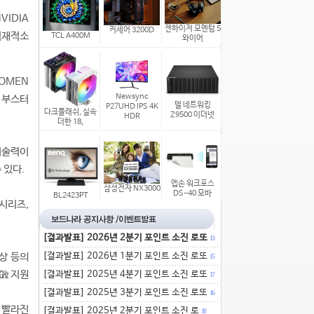
VIDIA
젠하이저 모멘텀 5
커세어 3200D
 적재적소
TCL A400M
와이어
OMEN
Newsync
크 부스터
델 네트워킹
P27UHD IPS 4K
다크플래쉬, 실속
Z9500 이더넷
HDR
더한 18,
 기술력이
 있다.
엡손 워크포스
삼성전자 NX3000
DS-40 모바
BL2423PT
 시리즈,
[결과발표] 2026년 2분기 포인트 소진 로또
13
상 등의
[결과발표] 2026년 1분기 포인트 소진 로또
15
㎓ 지원
[결과발표] 2025년 4분기 포인트 소진 로또
17
[결과발표] 2025년 3분기 포인트 소진 로또
16
게 빨라진
[결과발표] 2025년 2분기 포인트 소진 로
18