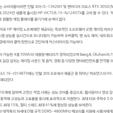
소비자들이라면 인텔 코어 i5-13420H 및 엔비디아 지포스 RTX 3050(N
재로 2024년 새롭게 출시된 HP VICTUS 15-fa1245TX를 고려 할 수 있다.
 원활한 게임 플레이를 즐기기에 손색이 없다.
지로 HP 게이밍 노트북에만 제공되는 독보적인 소프트웨어 오멘 게이밍 허브(
 시스템 성능을 실시간으로 모니터링이 가능하며 오버클럭, 팬 속도 제어, 네트워
경에 따라 클릭 한번으로 간단하게 커스터마이징 가능하다.
이 가능한 4셀 70Wh의 대용량 배터리가 장착되었으며 Bang& Olufsen의
 실감 넘치는 게이밍 사운드 및 음악, 영화 등 다양한 엔터테인먼트를 만끽할 수
터스 16-r0148TX에는 인텔 코어 프로세서 제품군 중 뛰어난 퍼포먼스의 HX
탑재되었다.
16개에 달하며 고연산 작업 시에는 성능 코어를 중심으로, 웹서핑이나 영상 감
 동작해 고성능과 고효율을 동시에 효과적으로 지원한다. 최대 터보 주파수 5.0
 최대 15%, 멀티 스레드 최대 41%에 향상된 성능을 보여준다.
가한 대역폭의 차세대 D램 규격 DDR5-4800MHz 메모리를 지원해 사용자에