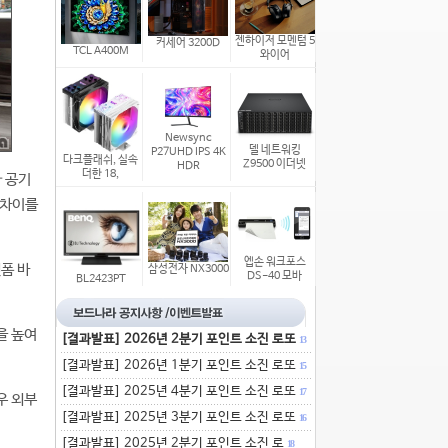
젠하이저 모멘텀 5
커세어 3200D
TCL A400M
와이어
Newsync
델 네트워킹
P27UHD IPS 4K
다크플래쉬, 실속
Z9500 이더넷
HDR
더한 18,
 공기
 차이를
엡손 워크포스
폼 바
삼성전자 NX3000
DS-40 모바
BL2423PT
을 높여
[결과발표] 2026년 2분기 포인트 소진 로또
13
[결과발표] 2026년 1분기 포인트 소진 로또
15
[결과발표] 2025년 4분기 포인트 소진 로또
17
우 외부
[결과발표] 2025년 3분기 포인트 소진 로또
16
[결과발표] 2025년 2분기 포인트 소진 로
18