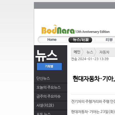
뉴스
메인
뉴스
자동차
전송 2024-01-23 13:39
현대자동차·기아, 
단신뉴스
오늘의 주요뉴스
금주의 주요이슈
전기차의 주행거리와 주행 안
사설(社說)
현대자동차·기아는 23일(화) 
포토 뉴스