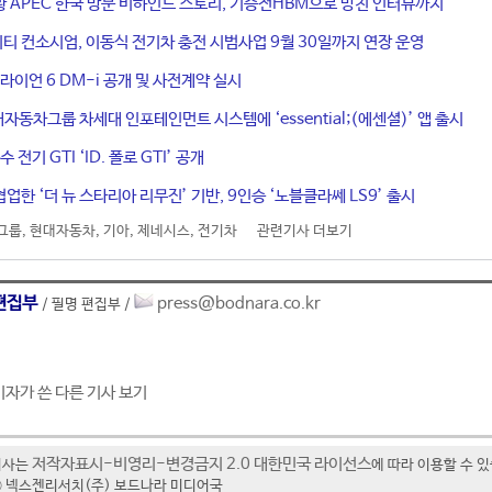
황 APEC 한국 방문 비하인드 스토리, 기승전HBM으로 망친 인터뷰까지
티 컨소시엄, 이동식 전기차 충전 시범사업 9월 30일까지 연장 운영
라이언 6 DM-i 공개 및 사전계약 실시
대자동차그룹 차세대 인포테인먼트 시스템에 ‘essential;(에센셜)’ 앱 출시
 전기 GTI ‘ID. 폴로 GTI’ 공개
업한 ‘더 뉴 스타리아 리무진’ 기반, 9인승 ‘노블클라쎄 LS9’ 출시
그룹
,
현대자동차
,
기아
,
제네시스
,
전기차
관련기사 더보기
편집부
press@bodnara.co.kr
/ 필명 편집부 /
기자가 쓴 다른 기사 보기
저작자표시-비영리-변경금지 2.0 대한민국 라이선스
기사는
에 따라 이용할 수 
t ⓒ 넥스젠리서치(주) 보드나라 미디어국