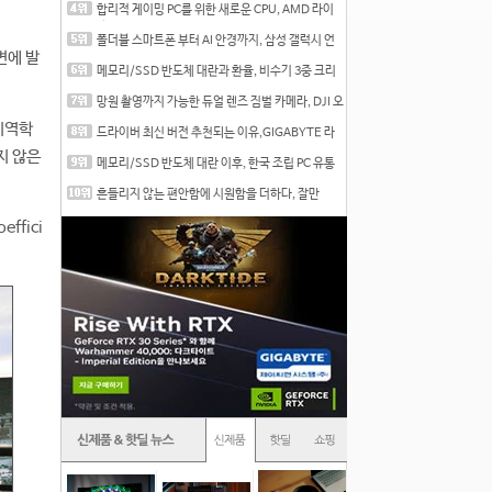
합리적 게이밍 PC를 위한 새로운 CPU, AMD 라이
젠 7 7700
폴더블 스마트폰 부터 AI 안경까지, 삼성 갤럭시 언
변에 발
팩 20
메모리/SSD 반도체 대란과 환율, 비수기 3중 크리
를 맞는
망원 촬영까지 가능한 듀얼 렌즈 짐벌 카메라, DJI 오
즈
기역학
드라이버 최신 버전 추천되는 이유,GIGABYTE 라
데온 RX 7
지 않은
메모리/SSD 반도체 대란 이후, 한국 조립 PC 유통
시장은
흔들리지 않는 편안함에 시원함을 더하다, 잘만
CNPS12X
fici