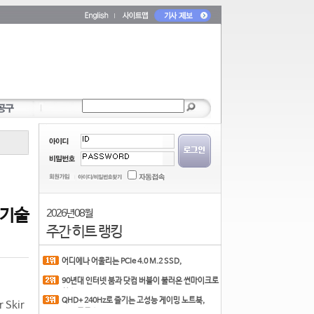
 기술
2026년 08월
주간 히트 랭킹
어디에나 어울리는 PCIe 4.0 M.2 SSD,
COLORFUL CN700 PR
90년대 인터넷 붐과 닷컴 버블이 불러온 썬마이크로
시스
QHD+ 240Hz로 즐기는 고성능 게이밍 노트북,
Skir
MSI 크로스