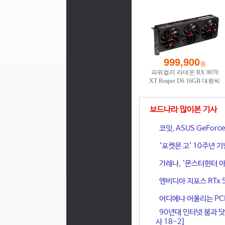
보드나라 많이본 기사
코잇, ASUS GeFor
‘포켓몬 고' 10주년 
가레나, ‘몬스터헌터 아
엔비디아 지포스 RTx 
어디에나 어울리는 PCIe 
90년대 인터넷 붐과 닷
사 18-2]