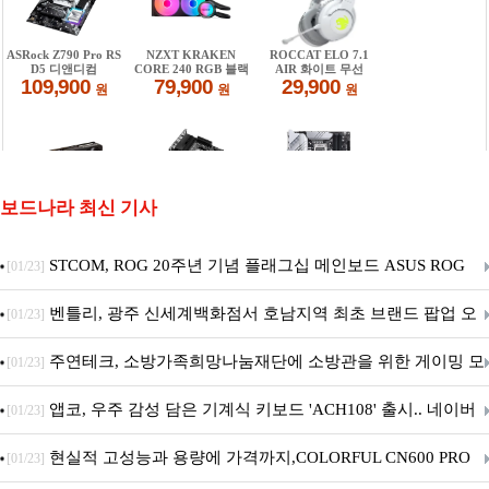
보드나라 최신 기사
STCOM, ROG 20주년 기념 플래그십 메인보드 ASUS ROG
[01/23]
Crosshair X870E EDITION 20 국내 출시 예정
벤틀리, 광주 신세계백화점서 호남지역 최초 브랜드 팝업 오
[01/23]
픈
주연테크, 소방가족희망나눔재단에 소방관을 위한 게이밍 모
[01/23]
니터·스마트 펫 침대 기부
앱코, 우주 감성 담은 기계식 키보드 'ACH108' 출시.. 네이버
[01/23]
브랜드데이 기획전 진행
현실적 고성능과 용량에 가격까지,COLORFUL CN600 PRO
[01/23]