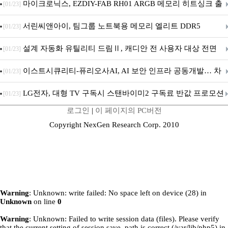
마이크로닉스, EZDIY-FAB RH01 ARGB 메모리 히트싱크 출
[01/23]
시
서린씨앤아이, 팀그룹 노트북용 메모리 엘리트 DDR5
[01/23]
5600MHz 16GB 출시
설계 자동화 유틸리티 드림Ⅱ, 캐디안 전 사용자 대상 전면
[01/23]
무상 배포
이스트시큐리티-퓨리오사AI, AI 보안 인프라 공동개발… 차
[01/23]
세대 AI 보안 플랫폼 구축
LG전자, 대형 TV 구독시 스탠바이미2 구독료 반값 프로모션
[01/23]
로그인
|
이 페이지의 PC버전
Copyright NexGen Research Corp. 2010
Warning
: Unknown: write failed: No space left on device (28) in
Unknown
on line
0
Warning
: Unknown: Failed to write session data (files). Please verify
that the current setting of session.save_path is correct (/var/lib/php5) in