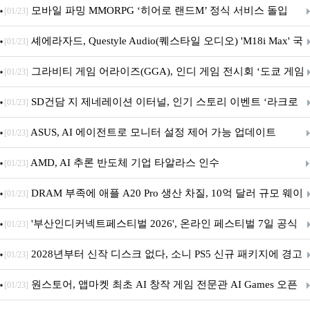
M.2 NVMe 디앤디컴 1TB
모바일 파밍 MMORPG ‘히어로 랜드M’ 정식 서비스 돌입
[01/23]
셰에라자드, Questyle Audio(퀘스타일 오디오) 'M18i Max' 국
[01/23]
내 정식 출시
그라비티 게임 어라이즈(GGA), 인디 게임 전시회 ‘도쿄 게임
[01/23]
던전 13’ 참가!
SD건담 지 제네레이션 이터널, 인기 스토리 이벤트 ‘라크로
[01/23]
아의 용사’ 재개최 및 풍성한 기념 이벤트 실시!
ASUS, AI 에이전트로 모니터 설정 제어 가능 업데이트
[01/23]
AMD, AI 추론 반도체 기업 타알라스 인수
[01/23]
DRAM 부족에 애플 A20 Pro 생산 차질, 10억 달러 규모 웨이
[01/23]
퍼 대기
'부산인디커넥트페스티벌 2026', 온라인 페스티벌 7일 공식
[01/23]
개막... 22일간 진행
2028년부터 신작 디스크 없다, 소니 PS5 신규 패키지에 경고
[01/23]
문 추가
원스토어, 앱마켓 최초 AI 창작 게임 전문관 AI Games 오픈
[01/23]