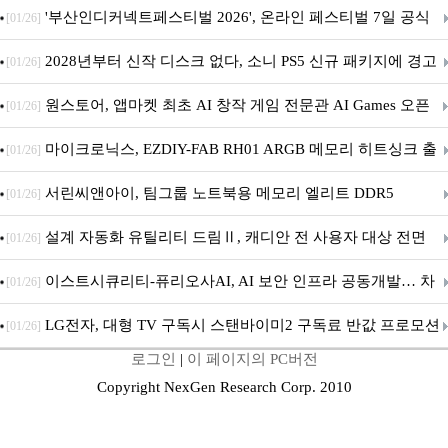
퍼 대기
'부산인디커넥트페스티벌 2026', 온라인 페스티벌 7일 공식
[01/26]
개막... 22일간 진행
2028년부터 신작 디스크 없다, 소니 PS5 신규 패키지에 경고
[01/26]
문 추가
원스토어, 앱마켓 최초 AI 창작 게임 전문관 AI Games 오픈
[01/26]
마이크로닉스, EZDIY-FAB RH01 ARGB 메모리 히트싱크 출
[01/26]
시
서린씨앤아이, 팀그룹 노트북용 메모리 엘리트 DDR5
[01/26]
5600MHz 16GB 출시
설계 자동화 유틸리티 드림Ⅱ, 캐디안 전 사용자 대상 전면
[01/26]
무상 배포
이스트시큐리티-퓨리오사AI, AI 보안 인프라 공동개발… 차
[01/26]
세대 AI 보안 플랫폼 구축
LG전자, 대형 TV 구독시 스탠바이미2 구독료 반값 프로모션
[01/26]
로그인
|
이 페이지의 PC버전
Copyright NexGen Research Corp. 2010