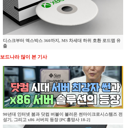
디스크부터 엑스박스 360까지, MS 차세대 하위 호환 로드맵 유
출
보드나라 많이 본 기사
90년대 인터넷 붐과 닷컴 버블이 불러온 썬마이크로시스템즈 전
성기, 그리고 x86 서버의 등장 [PC흥망사 18-2]