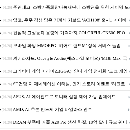
픈
주연테크, 소방가족희망나눔재단에 소방관을 위한 게이밍 모
[01/26]
니터·스마트 펫 침대 기부
앱코, 우주 감성 담은 기계식 키보드 'ACH108' 출시.. 네이버
[01/26]
브랜드데이 기획전 진행
현실적 고성능과 용량에 가격까지,COLORFUL CN600 PRO
[01/26]
M.2 NVMe 디앤디컴 1TB
모바일 파밍 MMORPG ‘히어로 랜드M’ 정식 서비스 돌입
[01/26]
셰에라자드, Questyle Audio(퀘스타일 오디오) 'M18i Max' 국
[01/26]
내 정식 출시
그라비티 게임 어라이즈(GGA), 인디 게임 전시회 ‘도쿄 게임
[01/26]
던전 13’ 참가!
SD건담 지 제네레이션 이터널, 인기 스토리 이벤트 ‘라크로
[01/26]
아의 용사’ 재개최 및 풍성한 기념 이벤트 실시!
ASUS, AI 에이전트로 모니터 설정 제어 가능 업데이트
[01/26]
AMD, AI 추론 반도체 기업 타알라스 인수
[01/26]
DRAM 부족에 애플 A20 Pro 생산 차질, 10억 달러 규모 웨이
[01/26]