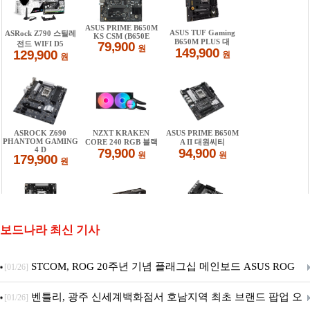
보드나라 최신 기사
STCOM, ROG 20주년 기념 플래그십 메인보드 ASUS ROG
[01/26]
Crosshair X870E EDITION 20 국내 출시 예정
벤틀리, 광주 신세계백화점서 호남지역 최초 브랜드 팝업 오
[01/26]