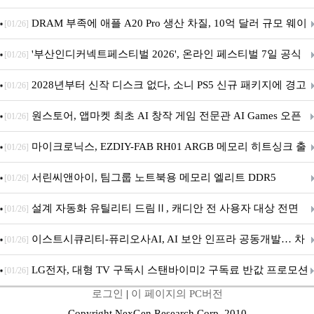
DRAM 부족에 애플 A20 Pro 생산 차질, 10억 달러 규모 웨이
[01/26]
퍼 대기
'부산인디커넥트페스티벌 2026', 온라인 페스티벌 7일 공식
[01/26]
개막... 22일간 진행
2028년부터 신작 디스크 없다, 소니 PS5 신규 패키지에 경고
[01/26]
문 추가
원스토어, 앱마켓 최초 AI 창작 게임 전문관 AI Games 오픈
[01/26]
마이크로닉스, EZDIY-FAB RH01 ARGB 메모리 히트싱크 출
[01/26]
시
서린씨앤아이, 팀그룹 노트북용 메모리 엘리트 DDR5
[01/26]
5600MHz 16GB 출시
설계 자동화 유틸리티 드림Ⅱ, 캐디안 전 사용자 대상 전면
[01/26]
무상 배포
이스트시큐리티-퓨리오사AI, AI 보안 인프라 공동개발… 차
[01/26]
세대 AI 보안 플랫폼 구축
LG전자, 대형 TV 구독시 스탠바이미2 구독료 반값 프로모션
[01/26]
로그인
|
이 페이지의 PC버전
Copyright NexGen Research Corp. 2010