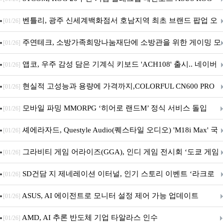
Crosshair X870E EDITION 20 국내 출시 예정
벤틀리, 광주 신세계백화점서 호남지역 최초 브랜드 팝업 오
[01/26]
픈
주연테크, 소방가족희망나눔재단에 소방관을 위한 게이밍 모
[01/26]
니터·스마트 펫 침대 기부
앱코, 우주 감성 담은 기계식 키보드 'ACH108' 출시.. 네이버
[01/26]
브랜드데이 기획전 진행
현실적 고성능과 용량에 가격까지,COLORFUL CN600 PRO
[01/26]
M.2 NVMe 디앤디컴 1TB
모바일 파밍 MMORPG ‘히어로 랜드M’ 정식 서비스 돌입
[01/26]
셰에라자드, Questyle Audio(퀘스타일 오디오) 'M18i Max' 국
[01/26]
내 정식 출시
그라비티 게임 어라이즈(GGA), 인디 게임 전시회 ‘도쿄 게임
[01/26]
던전 13’ 참가!
SD건담 지 제네레이션 이터널, 인기 스토리 이벤트 ‘라크로
[01/26]
아의 용사’ 재개최 및 풍성한 기념 이벤트 실시!
ASUS, AI 에이전트로 모니터 설정 제어 가능 업데이트
[01/26]
AMD, AI 추론 반도체 기업 타알라스 인수
[01/26]