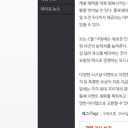
캐슬 체력을 대폭 회복시키는 
라이프 뉴스
황을 벗어날 수 있다. 플로레아
일 오전 9시까지 제공되는 더
얻을 수 있다.
오는 2월 14일에는 새로운 
된 아군의 능력치를 높여준다.
심 딜러 유닛을 배치하는 것이
포함된 덱으로 경쟁하는 모드로 
다양한 시즈널 이벤트도 마련됐
석 등 특별한 보상이 차등 지급
일에는 각각 최대 300개의 
통해 이벤트 재화를 획득하고 전
양한 아이템으로 교환할 수 있다
태그(Tag)
:
크래프톤
,
모바