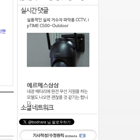
실시간 댓글
실용적인 실외 거수자 파악용 CCTV, i
pTIME C500-Outdoor
이벤
에르메스삼삼
내장 배터리에 완전 무선 지원을 하는
모델도 나오면 괜찮을 것 같기는 합니
다.
소셜 네트워크