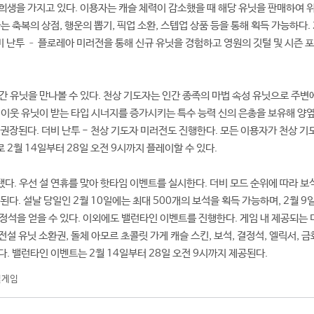
희생을 가지고 있다. 이용자는 캐슬 체력이 감소했을 때 해당 유닛을 판매하여 
는 축복의 상점, 행운의 뽑기, 픽업 소환, 스텝업 상품 등을 통해 획득 가능하다. 
비 난투 – 플로레아 미러전을 통해 신규 유닛을 경험하고 영원의 깃털 및 시즌 
인간 유닛을 만나볼 수 있다. 천상 기도자는 인간 종족의 마법 속성 유닛으로 주변
 이웃 유닛이 받는 타입 시너지를 증가시키는 특수 능력 신의 은총을 보유해 양
 권장된다. 더비 난투 - 천상 기도자 미러전도 진행한다. 모든 이용자가 천상 
2월 14일부터 28일 오전 9시까지 플레이할 수 있다.
다. 우선 설 연휴를 맞아 핫타임 이벤트를 실시한다. 더비 모드 순위에 따라 보석
된다. 설날 당일인 2월 10일에는 최대 500개의 보석을 획득 가능하며, 2월 9일
결정석을 얻을 수 있다. 이외에도 밸런타인 이벤트를 진행한다. 게임 내 제공되는
설 유닛 소환권, 돌체 아모르 초콜릿 가게 캐슬 스킨, 보석, 결정석, 엘릭서, 금
. 밸런타인 이벤트는 2월 14일부터 28일 오전 9시까지 제공된다.
일게임