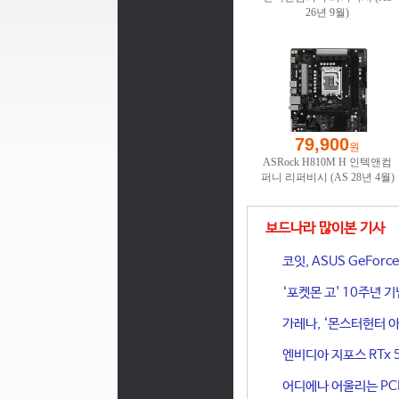
보드나라 많이본 기사
코잇, ASUS GeFor
‘포켓몬 고' 10주년 
가레나, ‘몬스터헌터 아
엔비디아 지포스 RTx 
어디에나 어울리는 PCIe 