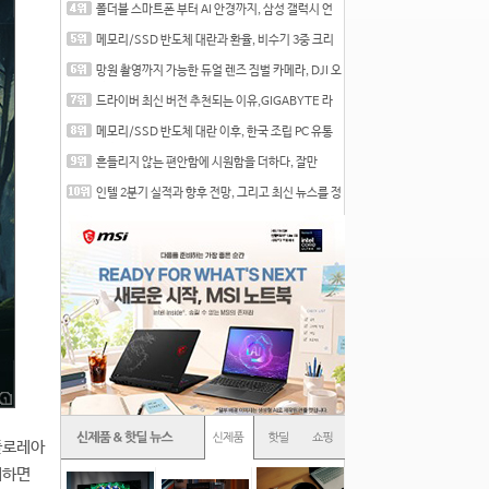
폴더블 스마트폰 부터 AI 안경까지, 삼성 갤럭시 언
팩 20
메모리/SSD 반도체 대란과 환율, 비수기 3중 크리
를 맞는
망원 촬영까지 가능한 듀얼 렌즈 짐벌 카메라, DJI 오
즈
드라이버 최신 버전 추천되는 이유,GIGABYTE 라
데온 RX 7
메모리/SSD 반도체 대란 이후, 한국 조립 PC 유통
시장은
흔들리지 않는 편안함에 시원함을 더하다, 잘만
CNPS12X
인텔 2분기 실적과 향후 전망, 그리고 최신 뉴스를 정
리
플로레아
매하면