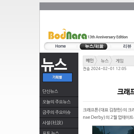
뉴스
메인
뉴스
게임
전송 2024-02-01 12:05
크래프
단신뉴스
오늘의 주요뉴스
크래프톤(대표 김창한)의 크리
금주의 주요이슈
nse Derby)의 2월 업데이
사설(社說)
포토 뉴스