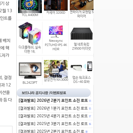
위기 상
2월 13
젠하이저 모멘텀 5
커세어 3200D
TCL A400M
와이어
포인트를
에 배치
Newsync
델 네트워킹
P27UHD IPS 4K
옆에 핵
다크플래쉬, 실속
Z9500 이더넷
HDR
더한 18,
기도자가
, 결정
엡손 워크포스
삼성전자 NX3000
DS-40 모바
BL2423PT
과 12
 미션을
화 등 다
[결과발표] 2026년 2분기 포인트 소진 로또
13
[결과발표] 2026년 1분기 포인트 소진 로또
15
[결과발표] 2025년 4분기 포인트 소진 로또
17
[결과발표] 2025년 3분기 포인트 소진 로또
16
[결과발표] 2025년 2분기 포인트 소진 로
18