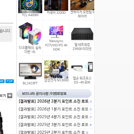
젠하이저 모멘텀 5
커세어 3200D
TCL A400M
와이어
있습니다.
Newsync
델 네트워킹
P27UHD IPS 4K
다크플래쉬, 실속
Z9500 이더넷
HDR
더한 18,
엡손 워크포스
삼성전자 NX3000
DS-40 모바
BL2423PT
[결과발표] 2026년 2분기 포인트 소진 로또
13
[결과발표] 2026년 1분기 포인트 소진 로또
15
[결과발표] 2025년 4분기 포인트 소진 로또
17
[결과발표] 2025년 3분기 포인트 소진 로또
16
[결과발표] 2025년 2분기 포인트 소진 로
18