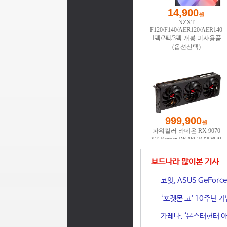
보드나라 많이본 기사
코잇, ASUS GeFor
‘포켓몬 고' 10주년 
가레나, ‘몬스터헌터 아