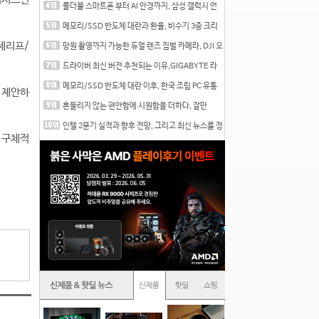
폴더블 스마트폰 부터 AI 안경까지, 삼성 갤럭시 언
팩 20
메모리/SSD 반도체 대란과 환율, 비수기 3중 크리
를 맞는
 세리프/
망원 촬영까지 가능한 듀얼 렌즈 짐벌 카메라, DJI 오
즈
드라이버 최신 버전 추천되는 이유,GIGABYTE 라
데온 RX 7
메모리/SSD 반도체 대란 이후, 한국 조립 PC 유통
 제안하
시장은
흔들리지 않는 편안함에 시원함을 더하다, 잘만
CNPS12X
인텔 2분기 실적과 향후 전망, 그리고 최신 뉴스를 정
 구체적
리