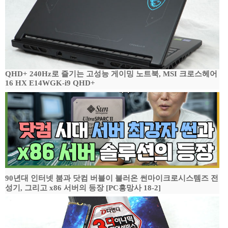
QHD+ 240Hz로 즐기는 고성능 게이밍 노트북, MSI 크로스헤어
16 HX E14WGK-i9 QHD+
90년대 인터넷 붐과 닷컴 버블이 불러온 썬마이크로시스템즈 전
성기, 그리고 x86 서버의 등장 [PC흥망사 18-2]