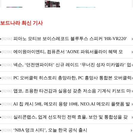
보드나라 최신 기사
피아노 모티브 보이스레코드 블루투스 스피커 'HR-VR220'
[02/06]
출시
에이원아이엔티, 컴퓨존서 'AONE 파워서플라이 혜택 모
[02/06]
음.ZIP' 이벤트 진행
넥슨, ‘던전앤파이터’ 신규 레이드 ‘무너진 성자 미카엘라’ 업
[02/06]
데이트!
PC 오버클럭 히스토리 총망라한, PC 흥망사 통합본 오버클럭
[02/06]
특집(1-4편)
앱코, 조용한 타건감과 실용성 갖춘 저소음 기계식 키보드 마
[02/06]
우스 세트 'KM580' 출시
AI 칩 캐시 5배, 메모리 용량 10배, NEO.AI 메모리 플랫폼 발
[02/06]
표
실리콘랩스, 업계 선도적인 전력 효율, 보안 및 통합성을 갖
[02/06]
춘 초저전력 블루투스 LE SoC ‘BG2B’ 공개
‘NBA 덩크 시티’, 오늘 한국 공식 출시
[02/06]