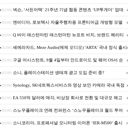
넥슨, ‘서든어택’ 21주년 기념 협동 콘텐츠 ‘UP투게더’ 업데
[02/06]
이트
엔비디아, 로보택시 자율주행차용 프론티어급 개방형 모델
[02/06]
‘알파마요 2 슈퍼’ 상업적 이용 가능
Q 바이 애스턴마틴 애스턴마틴 뉴포트 비치, 브랜드 헤리티
[02/06]
지 담은 ‘헤리티지 에디션 컬렉션’ 공개
셰에라자드, Meze Audio(메제 오디오) 'ARTA' 국내 정식 출시
[02/06]
구글 어시스턴트, 9월 4일부터 안드로이드 및 웨어 OS서 순
[02/06]
차 서비스 종료
소니, 플레이스테이션 생태계 광고 도입 준비 중?
[02/06]
Synology, SK네트웍스서비스와 영상 보안 카메라 국내 독점
[02/06]
판매 파트너십 체결
EA 550억 달러에 매각, 비상장 회사로 전환 및 대규모 해고
[02/06]
전망
스노우플레이크 연례 컨퍼런스 ‘스노우플레이크 월드 투어
[02/06]
서울’ 개최
소니코리아, 프로페셔널 모니터링 이어폰 ‘IER-M500’ 출시
[02/06]