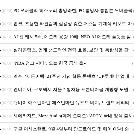
데이트!
PC 오버클럭 히스토리 총망라한, PC 흥망사 통합본 오버클럭
[02/08]
특집(1-4편)
앱코, 조용한 타건감과 실용성 갖춘 저소음 기계식 키보드 마
[02/08]
우스 세트 'KM580' 출시
AI 칩 캐시 5배, 메모리 용량 10배, NEO.AI 메모리 플랫폼 발
[02/08]
표
실리콘랩스, 업계 선도적인 전력 효율, 보안 및 통합성을 갖
[02/08]
춘 초저전력 블루투스 LE SoC ‘BG2B’ 공개
‘NBA 덩크 시티’, 오늘 한국 공식 출시
[02/08]
넥슨, ‘서든어택’ 21주년 기념 협동 콘텐츠 ‘UP투게더’ 업데
[02/08]
이트
엔비디아, 로보택시 자율주행차용 프론티어급 개방형 모델
[02/08]
‘알파마요 2 슈퍼’ 상업적 이용 가능
Q 바이 애스턴마틴 애스턴마틴 뉴포트 비치, 브랜드 헤리티
[02/08]
지 담은 ‘헤리티지 에디션 컬렉션’ 공개
셰에라자드, Meze Audio(메제 오디오) 'ARTA' 국내 정식 출시
[02/08]
구글 어시스턴트, 9월 4일부터 안드로이드 및 웨어 OS서 순
[02/08]