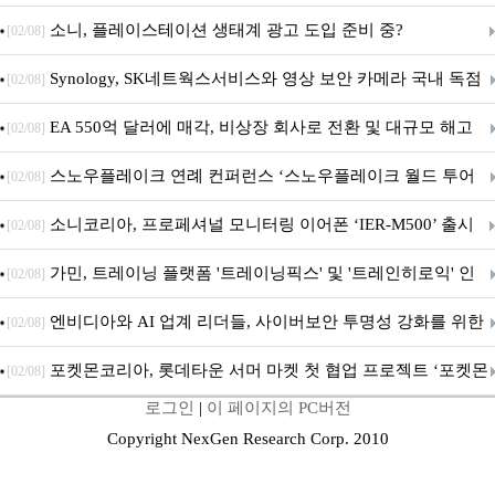
차 서비스 종료
소니, 플레이스테이션 생태계 광고 도입 준비 중?
[02/08]
Synology, SK네트웍스서비스와 영상 보안 카메라 국내 독점
[02/08]
판매 파트너십 체결
EA 550억 달러에 매각, 비상장 회사로 전환 및 대규모 해고
[02/08]
전망
스노우플레이크 연례 컨퍼런스 ‘스노우플레이크 월드 투어
[02/08]
서울’ 개최
소니코리아, 프로페셔널 모니터링 이어폰 ‘IER-M500’ 출시
[02/08]
가민, 트레이닝 플랫폼 '트레이닝픽스' 및 '트레인히로익' 인
[02/08]
수로 선수와 코치에 맞춤형 훈련 지원 확대
엔비디아와 AI 업계 리더들, 사이버보안 투명성 강화를 위한
[02/08]
SAFE 가이드라인 제안
포켓몬코리아, 롯데타운 서머 마켓 첫 협업 프로젝트 ‘포켓몬
[02/08]
로그인
|
이 페이지의 PC버전
별빛낙원’ 개최
Copyright NexGen Research Corp. 2010