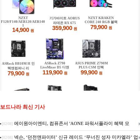
보드나라 최신 기사
에이원아이엔티, 컴퓨존서 'AONE 파워서플라이 혜택 모
[02/08]
음.ZIP' 이벤트 진행
넥슨, ‘던전앤파이터’ 신규 레이드 ‘무너진 성자 미카엘라’ 업
[02/08]