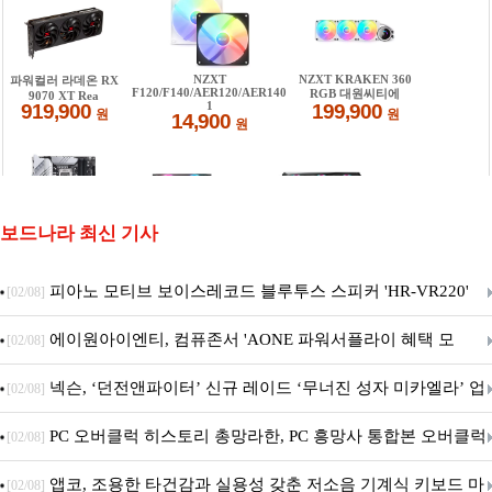
보드나라 최신 기사
피아노 모티브 보이스레코드 블루투스 스피커 'HR-VR220'
[02/08]
출시
에이원아이엔티, 컴퓨존서 'AONE 파워서플라이 혜택 모
[02/08]
음.ZIP' 이벤트 진행
넥슨, ‘던전앤파이터’ 신규 레이드 ‘무너진 성자 미카엘라’ 업
[02/08]
데이트!
PC 오버클럭 히스토리 총망라한, PC 흥망사 통합본 오버클럭
[02/08]
특집(1-4편)
앱코, 조용한 타건감과 실용성 갖춘 저소음 기계식 키보드 마
[02/08]