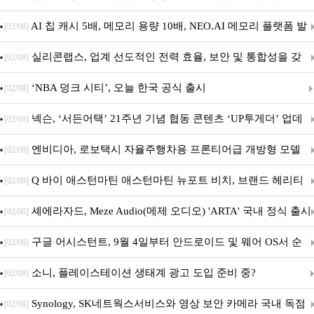
우스 세트 'KM580' 출시
AI 칩 캐시 5배, 메모리 용량 10배, NEO.AI 메모리 플랫폼 발
[02/08]
표
실리콘랩스, 업계 선도적인 전력 효율, 보안 및 통합성을 갖
[02/08]
춘 초저전력 블루투스 LE SoC ‘BG2B’ 공개
‘NBA 덩크 시티’, 오늘 한국 공식 출시
[02/08]
넥슨, ‘서든어택’ 21주년 기념 협동 콘텐츠 ‘UP투게더’ 업데
[02/08]
이트
엔비디아, 로보택시 자율주행차용 프론티어급 개방형 모델
[02/08]
‘알파마요 2 슈퍼’ 상업적 이용 가능
Q 바이 애스턴마틴 애스턴마틴 뉴포트 비치, 브랜드 헤리티
[02/08]
지 담은 ‘헤리티지 에디션 컬렉션’ 공개
셰에라자드, Meze Audio(메제 오디오) 'ARTA' 국내 정식 출시
[02/08]
구글 어시스턴트, 9월 4일부터 안드로이드 및 웨어 OS서 순
[02/08]
차 서비스 종료
소니, 플레이스테이션 생태계 광고 도입 준비 중?
[02/08]
Synology, SK네트웍스서비스와 영상 보안 카메라 국내 독점
[02/08]