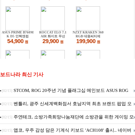
보드나라 최신 기사
STCOM, ROG 20주년 기념 플래그십 메인보드 ASUS ROG
[02/15]
Crosshair X870E EDITION 20 국내 출시 예정
벤틀리, 광주 신세계백화점서 호남지역 최초 브랜드 팝업 오
[02/15]
픈
주연테크, 소방가족희망나눔재단에 소방관을 위한 게이밍 모
[02/15]
니터·스마트 펫 침대 기부
앱코, 우주 감성 담은 기계식 키보드 'ACH108' 출시.. 네이버
[02/15]