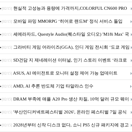
브랜드데이 기획전 진행
현실적 고성능과 용량에 가격까지,COLORFUL CN600 PRO
[02/15]
M.2 NVMe 디앤디컴 1TB
모바일 파밍 MMORPG ‘히어로 랜드M’ 정식 서비스 돌입
[02/15]
셰에라자드, Questyle Audio(퀘스타일 오디오) 'M18i Max' 국
[02/15]
내 정식 출시
그라비티 게임 어라이즈(GGA), 인디 게임 전시회 ‘도쿄 게임
[02/15]
던전 13’ 참가!
SD건담 지 제네레이션 이터널, 인기 스토리 이벤트 ‘라크로
[02/15]
아의 용사’ 재개최 및 풍성한 기념 이벤트 실시!
ASUS, AI 에이전트로 모니터 설정 제어 가능 업데이트
[02/15]
AMD, AI 추론 반도체 기업 타알라스 인수
[02/15]
DRAM 부족에 애플 A20 Pro 생산 차질, 10억 달러 규모 웨이
[02/15]
퍼 대기
'부산인디커넥트페스티벌 2026', 온라인 페스티벌 7일 공식
[02/15]
개막... 22일간 진행
2028년부터 신작 디스크 없다, 소니 PS5 신규 패키지에 경고
[02/15]