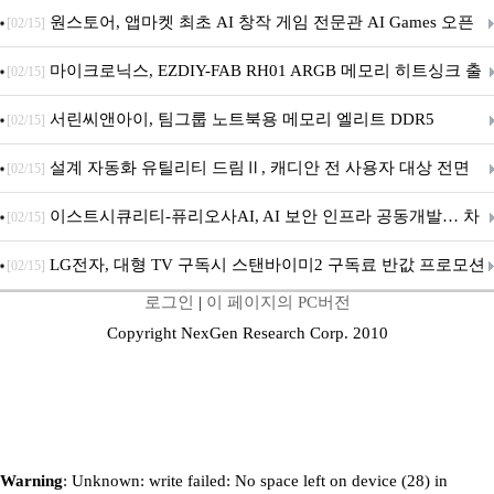
문 추가
원스토어, 앱마켓 최초 AI 창작 게임 전문관 AI Games 오픈
[02/15]
마이크로닉스, EZDIY-FAB RH01 ARGB 메모리 히트싱크 출
[02/15]
시
서린씨앤아이, 팀그룹 노트북용 메모리 엘리트 DDR5
[02/15]
5600MHz 16GB 출시
설계 자동화 유틸리티 드림Ⅱ, 캐디안 전 사용자 대상 전면
[02/15]
무상 배포
이스트시큐리티-퓨리오사AI, AI 보안 인프라 공동개발… 차
[02/15]
세대 AI 보안 플랫폼 구축
LG전자, 대형 TV 구독시 스탠바이미2 구독료 반값 프로모션
[02/15]
로그인
|
이 페이지의 PC버전
Copyright NexGen Research Corp. 2010
Warning
: Unknown: write failed: No space left on device (28) in