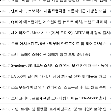
넥슨, ‘서든어택’ 21주년 기념 협동 콘텐츠 ‘UP투게더’ 업데
[02/19]
이트
엔비디아, 로보택시 자율주행차용 프론티어급 개방형 모델
[02/19]
‘알파마요 2 슈퍼’ 상업적 이용 가능
Q 바이 애스턴마틴 애스턴마틴 뉴포트 비치, 브랜드 헤리티
[02/19]
지 담은 ‘헤리티지 에디션 컬렉션’ 공개
셰에라자드, Meze Audio(메제 오디오) 'ARTA' 국내 정식 출시
[02/19]
구글 어시스턴트, 9월 4일부터 안드로이드 및 웨어 OS서 순
[02/19]
차 서비스 종료
소니, 플레이스테이션 생태계 광고 도입 준비 중?
[02/19]
Synology, SK네트웍스서비스와 영상 보안 카메라 국내 독점
[02/19]
판매 파트너십 체결
EA 550억 달러에 매각, 비상장 회사로 전환 및 대규모 해고
[02/19]
전망
스노우플레이크 연례 컨퍼런스 ‘스노우플레이크 월드 투어
[02/19]
서울’ 개최
소니코리아, 프로페셔널 모니터링 이어폰 ‘IER-M500’ 출시
[02/19]
가민, 트레이닝 플랫폼 '트레이닝픽스' 및 '트레인히로익' 인
[02/19]