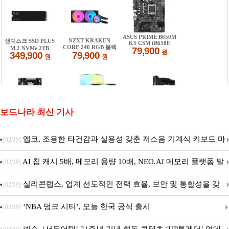
보드나라 최신 기사
앱코, 조용한 타건감과 실용성 갖춘 저소음 기계식 키보드 마
[02/19]
우스 세트 'KM580' 출시
AI 칩 캐시 5배, 메모리 용량 10배, NEO.AI 메모리 플랫폼 발
[02/19]
표
실리콘랩스, 업계 선도적인 전력 효율, 보안 및 통합성을 갖
[02/19]
춘 초저전력 블루투스 LE SoC ‘BG2B’ 공개
‘NBA 덩크 시티’, 오늘 한국 공식 출시
[02/19]