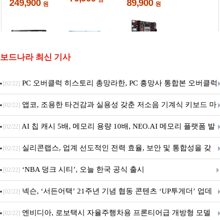
보드나라 최신 기사
PC 오버클럭 히스토리 총망라한, PC 흥망사 통합본 오버클럭
[02/22]
특집(1-4편)
앱코, 조용한 타건감과 실용성 갖춘 저소음 기계식 키보드 마
[02/22]
우스 세트 'KM580' 출시
AI 칩 캐시 5배, 메모리 용량 10배, NEO.AI 메모리 플랫폼 발
[02/22]
표
실리콘랩스, 업계 선도적인 전력 효율, 보안 및 통합성을 갖
[02/22]
춘 초저전력 블루투스 LE SoC ‘BG2B’ 공개
‘NBA 덩크 시티’, 오늘 한국 공식 출시
[02/22]
넥슨, ‘서든어택’ 21주년 기념 협동 콘텐츠 ‘UP투게더’ 업데
[02/22]
이트
엔비디아, 로보택시 자율주행차용 프론티어급 개방형 모델
[02/22]