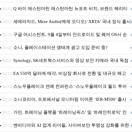
‘알파마요 2 슈퍼’ 상업적 이용 가능
Q 바이 애스턴마틴 애스턴마틴 뉴포트 비치, 브랜드 헤리티
[02/22]
지 담은 ‘헤리티지 에디션 컬렉션’ 공개
셰에라자드, Meze Audio(메제 오디오) 'ARTA' 국내 정식 출시
[02/22]
구글 어시스턴트, 9월 4일부터 안드로이드 및 웨어 OS서 순
[02/22]
차 서비스 종료
소니, 플레이스테이션 생태계 광고 도입 준비 중?
[02/22]
Synology, SK네트웍스서비스와 영상 보안 카메라 국내 독점
[02/22]
판매 파트너십 체결
EA 550억 달러에 매각, 비상장 회사로 전환 및 대규모 해고
[02/22]
전망
스노우플레이크 연례 컨퍼런스 ‘스노우플레이크 월드 투어
[02/22]
서울’ 개최
소니코리아, 프로페셔널 모니터링 이어폰 ‘IER-M500’ 출시
[02/22]
가민, 트레이닝 플랫폼 '트레이닝픽스' 및 '트레인히로익' 인
[02/22]
수로 선수와 코치에 맞춤형 훈련 지원 확대
엔비디아와 AI 업계 리더들, 사이버보안 투명성 강화를 위한
[02/22]