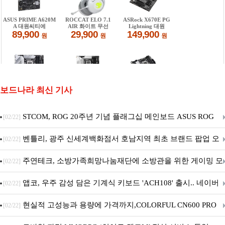
보드나라 최신 기사
STCOM, ROG 20주년 기념 플래그십 메인보드 ASUS ROG
[02/22]
Crosshair X870E EDITION 20 국내 출시 예정
벤틀리, 광주 신세계백화점서 호남지역 최초 브랜드 팝업 오
[02/22]
픈
주연테크, 소방가족희망나눔재단에 소방관을 위한 게이밍 모
[02/22]
니터·스마트 펫 침대 기부
앱코, 우주 감성 담은 기계식 키보드 'ACH108' 출시.. 네이버
[02/22]
브랜드데이 기획전 진행
현실적 고성능과 용량에 가격까지,COLORFUL CN600 PRO
[02/22]