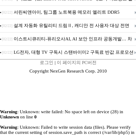
시
서린씨앤아이, 팀그룹 노트북용 메모리 엘리트 DDR5
[02/22]
5600MHz 16GB 출시
설계 자동화 유틸리티 드림Ⅱ, 캐디안 전 사용자 대상 전면
[02/22]
무상 배포
이스트시큐리티-퓨리오사AI, AI 보안 인프라 공동개발… 차
[02/22]
세대 AI 보안 플랫폼 구축
LG전자, 대형 TV 구독시 스탠바이미2 구독료 반값 프로모션
[02/22]
로그인
|
이 페이지의 PC버전
Copyright NexGen Research Corp. 2010
Warning
: Unknown: write failed: No space left on device (28) in
Unknown
on line
0
Warning
: Unknown: Failed to write session data (files). Please verify
that the current setting of session.save_path is correct (/var/lib/php5) in