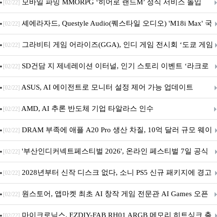
M.2 NVMe 디앤디컴 1TB
모바일 파밍 MMORPG ‘히어로 랜드M’ 정식 서비스 돌입
[02/22]
셰에라자드, Questyle Audio(퀘스타일 오디오) 'M18i Max' 국
[02/22]
내 정식 출시
그라비티 게임 어라이즈(GGA), 인디 게임 전시회 ‘도쿄 게임
[02/22]
던전 13’ 참가!
SD건담 지 제네레이션 이터널, 인기 스토리 이벤트 ‘라크로
[02/22]
아의 용사’ 재개최 및 풍성한 기념 이벤트 실시!
ASUS, AI 에이전트로 모니터 설정 제어 가능 업데이트
[02/22]
AMD, AI 추론 반도체 기업 타알라스 인수
[02/22]
DRAM 부족에 애플 A20 Pro 생산 차질, 10억 달러 규모 웨이
[02/22]
퍼 대기
'부산인디커넥트페스티벌 2026', 온라인 페스티벌 7일 공식
[02/22]
개막... 22일간 진행
2028년부터 신작 디스크 없다, 소니 PS5 신규 패키지에 경고
[02/22]
문 추가
원스토어, 앱마켓 최초 AI 창작 게임 전문관 AI Games 오픈
[02/22]
마이크로닉스, EZDIY-FAB RH01 ARGB 메모리 히트싱크 출
[02/22]