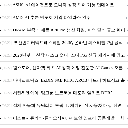
아의 용사’ 재개최 및 풍성한 기념 이벤트 실시!
ASUS, AI 에이전트로 모니터 설정 제어 가능 업데이트
[02/22]
AMD, AI 추론 반도체 기업 타알라스 인수
[02/22]
DRAM 부족에 애플 A20 Pro 생산 차질, 10억 달러 규모 웨이
[02/22]
퍼 대기
'부산인디커넥트페스티벌 2026', 온라인 페스티벌 7일 공식
[02/22]
개막... 22일간 진행
2028년부터 신작 디스크 없다, 소니 PS5 신규 패키지에 경고
[02/22]
문 추가
원스토어, 앱마켓 최초 AI 창작 게임 전문관 AI Games 오픈
[02/22]
마이크로닉스, EZDIY-FAB RH01 ARGB 메모리 히트싱크 출
[02/22]
시
서린씨앤아이, 팀그룹 노트북용 메모리 엘리트 DDR5
[02/22]
5600MHz 16GB 출시
설계 자동화 유틸리티 드림Ⅱ, 캐디안 전 사용자 대상 전면
[02/22]
무상 배포
이스트시큐리티-퓨리오사AI, AI 보안 인프라 공동개발… 차
[02/22]