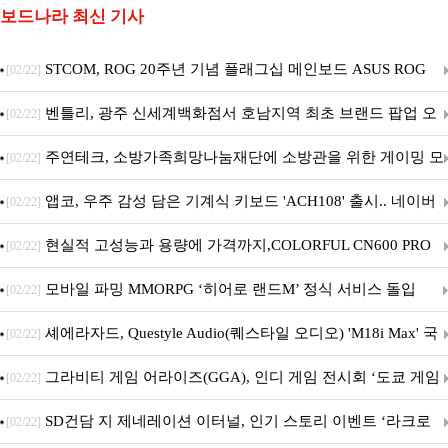
보드나라 최신 기사
STCOM, ROG 20주년 기념 플래그십 메인보드 ASUS ROG
[02/22]
Crosshair X870E EDITION 20 국내 출시 예정
벤틀리, 광주 신세계백화점서 호남지역 최초 브랜드 팝업 오
[02/22]
픈
주연테크, 소방가족희망나눔재단에 소방관을 위한 게이밍 모
[02/22]
니터·스마트 펫 침대 기부
앱코, 우주 감성 담은 기계식 키보드 'ACH108' 출시.. 네이버
[02/22]
브랜드데이 기획전 진행
현실적 고성능과 용량에 가격까지,COLORFUL CN600 PRO
[02/22]
M.2 NVMe 디앤디컴 1TB
모바일 파밍 MMORPG ‘히어로 랜드M’ 정식 서비스 돌입
[02/22]
셰에라자드, Questyle Audio(퀘스타일 오디오) 'M18i Max' 국
[02/22]
내 정식 출시
그라비티 게임 어라이즈(GGA), 인디 게임 전시회 ‘도쿄 게임
[02/22]
던전 13’ 참가!
SD건담 지 제네레이션 이터널, 인기 스토리 이벤트 ‘라크로
[02/22]