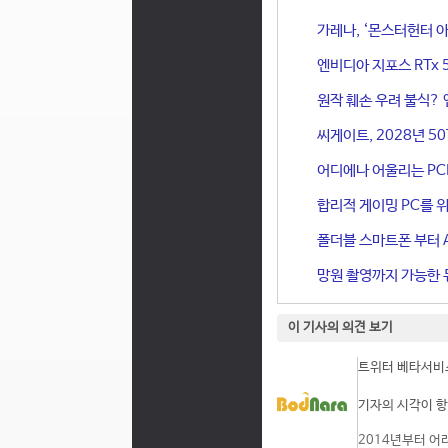
가레나, ‘몬스터헌터 아
엔비디아 지포스 RTx 
원작 훼손 우려 불식? 
씨게이트, 2028년 50
어디에나 어울리는 PCIe 
합리적 게이밍 PC를 위한
폴더블 스마트폰 부터 A
망원 촬영까지 가능한 듀
이 기사의 의견 보기
트위터 베타서비스
기자의 시각이 항
2014년부터 어