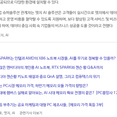
제공되므로 다양한 환경에 설치할 수 있다.
 슈퍼솔루션 관계자는 엣지 AI 솔루션은 고객들이 실시간으로 엣지에서 데이
고 운영 비용을 절약할 수 있도록 지원하며, 보다 향상된 고객 서비스 및 비즈
하여, 데이터 중심 사회 속 기업들의 비즈니스 성공을 도울 것이라고 전했다.
엣지
,
AI
X SPARK는 인텔과 AMD의 X86 노트북 시장을, AI를 무기로 정복할 수 있을까?
않은 엔비디아의 개인용 AI 노트북, RTX SPARK와 젠슨 황 Q&A까지
디아 젠슨황 키노트 해설과 중요 QnA 설명, 그리고 컴퓨텍스의 위기
는 PC시장 메모리 가격, 하반기 메모리 모듈 가격의 향방은?
대에 램버스 실패로 알아보는, AI 시대 메모리 확보 전쟁의 끝은? [PC흥망사 1
등 부추기는 공포 마케팅과 대형 PC 제조사들, [메모리 가격 폭등 3부]
로
,
엣지
,
AI
관련기사 더보기