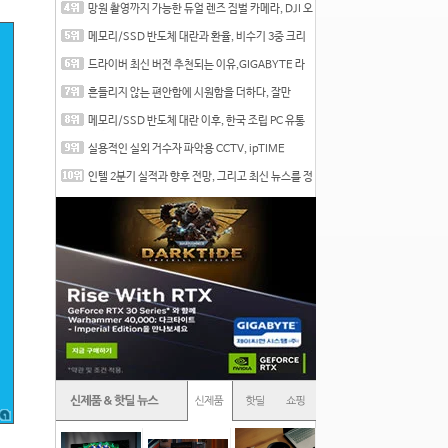
망원 촬영까지 가능한 듀얼 렌즈 짐벌 카메라, DJI 오
즈
메모리/SSD 반도체 대란과 환율, 비수기 3중 크리
를 맞는
드라이버 최신 버전 추천되는 이유,GIGABYTE 라
데온 RX 7
흔들리지 않는 편안함에 시원함을 더하다, 잘만
CNPS12X
메모리/SSD 반도체 대란 이후, 한국 조립 PC 유통
시장은
실용적인 실외 거수자 파악용 CCTV, ipTIME
C500-Outdoor
인텔 2분기 실적과 향후 전망, 그리고 최신 뉴스를 정
리