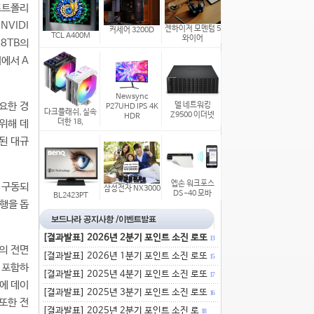
포트폴리
NVIDI
젠하이저 모멘텀 5
커세어 3200D
TCL A400M
와이어
 8TB의
에서 A
Newsync
요한 경
델 네트워킹
P27UHD IPS 4K
다크플래쉬, 실속
Z9500 이더넷
HDR
위해 데
더한 18,
련된 대규
엡손 워크포스
로 구동되
삼성전자 NX3000
DS-40 모바
BL2423PT
실행을 돕
[결과발표] 2026년 2분기 포인트 소진 로또
13
의 전면
[결과발표] 2026년 1분기 포인트 소진 로또
15
를 포함하
[결과발표] 2025년 4분기 포인트 소진 로또
17
E에 데이
[결과발표] 2025년 3분기 포인트 소진 로또
16
 또한 전
[결과발표] 2025년 2분기 포인트 소진 로
18