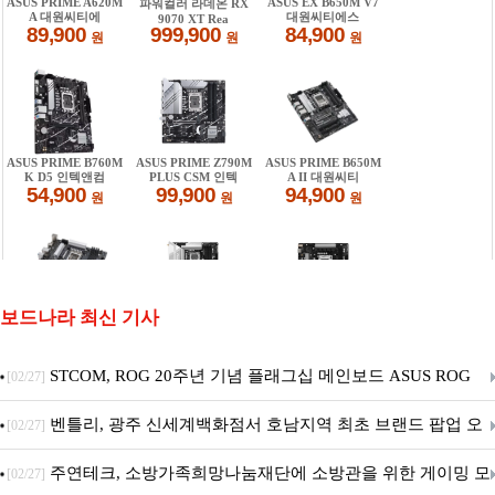
보드나라 최신 기사
STCOM, ROG 20주년 기념 플래그십 메인보드 ASUS ROG
[02/27]
Crosshair X870E EDITION 20 국내 출시 예정
벤틀리, 광주 신세계백화점서 호남지역 최초 브랜드 팝업 오
[02/27]
픈
주연테크, 소방가족희망나눔재단에 소방관을 위한 게이밍 모
[02/27]