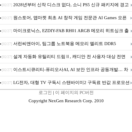
개막... 22일간 진행
2028년부터 신작 디스크 없다, 소니 PS5 신규 패키지에 경고
[02/27]
문 추가
원스토어, 앱마켓 최초 AI 창작 게임 전문관 AI Games 오픈
[02/27]
마이크로닉스, EZDIY-FAB RH01 ARGB 메모리 히트싱크 출
[02/27]
시
서린씨앤아이, 팀그룹 노트북용 메모리 엘리트 DDR5
[02/27]
5600MHz 16GB 출시
설계 자동화 유틸리티 드림Ⅱ, 캐디안 전 사용자 대상 전면
[02/27]
무상 배포
이스트시큐리티-퓨리오사AI, AI 보안 인프라 공동개발… 차
[02/27]
세대 AI 보안 플랫폼 구축
LG전자, 대형 TV 구독시 스탠바이미2 구독료 반값 프로모션
[02/27]
로그인
|
이 페이지의 PC버전
Copyright NexGen Research Corp. 2010