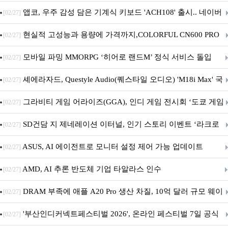
니터·스마트 펫 침대 기부
앱코, 우주 감성 담은 기계식 키보드 'ACH108' 출시.. 네이버
[02/27]
브랜드데이 기획전 진행
현실적 고성능과 용량에 가격까지,COLORFUL CN600 PRO
[02/27]
M.2 NVMe 디앤디컴 1TB
모바일 파밍 MMORPG ‘히어로 랜드M’ 정식 서비스 돌입
[02/27]
셰에라자드, Questyle Audio(퀘스타일 오디오) 'M18i Max' 국
[02/27]
내 정식 출시
그라비티 게임 어라이즈(GGA), 인디 게임 전시회 ‘도쿄 게임
[02/27]
던전 13’ 참가!
SD건담 지 제네레이션 이터널, 인기 스토리 이벤트 ‘라크로
[02/27]
아의 용사’ 재개최 및 풍성한 기념 이벤트 실시!
ASUS, AI 에이전트로 모니터 설정 제어 가능 업데이트
[02/27]
AMD, AI 추론 반도체 기업 타알라스 인수
[02/27]
DRAM 부족에 애플 A20 Pro 생산 차질, 10억 달러 규모 웨이
[02/27]
퍼 대기
'부산인디커넥트페스티벌 2026', 온라인 페스티벌 7일 공식
[02/27]