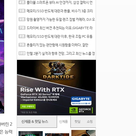
폴더블 스마트폰 부터 AI 안경까지, 삼성 갤럭시 언
팩 20
메모리/SSD 반도체 대란과 환율, 비수기 3중 크리
를 맞는
망원 촬영까지 가능한 듀얼 렌즈 짐벌 카메라, DJI 오
즈
드라이버 최신 버전 추천되는 이유,GIGABYTE 라
데온 RX 7
메모리/SSD 반도체 대란 이후, 한국 조립 PC 유통
시장은
흔들리지 않는 편안함에 시원함을 더하다, 잘만
CNPS12X
인텔 2분기 실적과 향후 전망, 그리고 최신 뉴스를 정
리
버린 2
은 능력