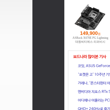
보드나라 많이본 기사
코잇, ASUS GeFor
‘포켓몬 고' 10주년 
가레나, ‘몬스터헌터 아
엔비디아 지포스 RTx 
어디에나 어울리는 PCIe 
QHD+ 240Hz로 즐기