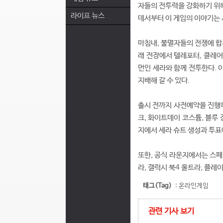
자들의 전투력을 강화하기 위해 개
라이프 뉴스
데서부터 이 게임의 이야기는 
마침내, 불멸자들의 전쟁에 합
래 전장에서 텔레포터, 클레어
먼인 세라와 함께 전투한다. 
지배해 갈 수 있다.
출시 전까지 사전예약을 진행하
크, 화이트데이 코스튬, 블루 
지에서 세라 슈트 생성과 투표에
또한, 공식 라운지에서는 스페셜
라, 갤럭시 북4 울트라, 플
태그(Tag)
:
온라인게임
관련 기사 보기