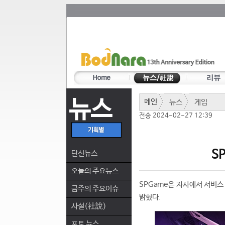
뉴스
메인
뉴스
게임
전송 2024-02-27 12:39
S
단신뉴스
오늘의 주요뉴스
SPGame은 자사에서 서비스
금주의 주요이슈
밝혔다.
사설(社說)
포토 뉴스