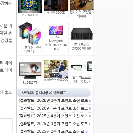
 등장하는
젠하이저 모멘텀 5
커세어 3200D
TCL A400M
와이어
로운 미
지털 휴
 전장을
Newsync
델 네트워킹
P27UHD IPS 4K
다크플래쉬, 실속
Z9500 이더넷
HDR
더한 18,
퍼 바이
벤트 페이
엡손 워크포스
삼성전자 NX3000
DS-40 모바
BL2423PT
24 울트
[결과발표] 2026년 2분기 포인트 소진 로또
13
[결과발표] 2026년 1분기 포인트 소진 로또
15
[결과발표] 2025년 4분기 포인트 소진 로또
17
[결과발표] 2025년 3분기 포인트 소진 로또
16
[결과발표] 2025년 2분기 포인트 소진 로
18