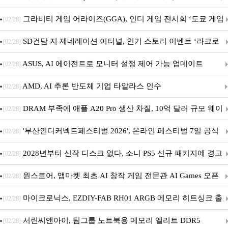
내 정식 출시
그라비티 게임 어라이즈(GGA), 인디 게임 전시회 ‘도쿄 게임
[02/28]
던전 13’ 참가!
SD건담 지 제네레이션 이터널, 인기 스토리 이벤트 ‘라크로
[02/28]
아의 용사’ 재개최 및 풍성한 기념 이벤트 실시!
ASUS, AI 에이전트로 모니터 설정 제어 가능 업데이트
[02/28]
AMD, AI 추론 반도체 기업 타알라스 인수
[02/28]
DRAM 부족에 애플 A20 Pro 생산 차질, 10억 달러 규모 웨이
[02/28]
퍼 대기
'부산인디커넥트페스티벌 2026', 온라인 페스티벌 7일 공식
[02/28]
개막... 22일간 진행
2028년부터 신작 디스크 없다, 소니 PS5 신규 패키지에 경고
[02/28]
문 추가
원스토어, 앱마켓 최초 AI 창작 게임 전문관 AI Games 오픈
[02/28]
마이크로닉스, EZDIY-FAB RH01 ARGB 메모리 히트싱크 출
[02/28]
시
서린씨앤아이, 팀그룹 노트북용 메모리 엘리트 DDR5
[02/28]