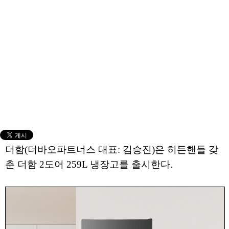
더함(더바오파트너스 대표: 김승진)은 히든핸들 갖
춘 더함 2도어 259L 냉장고를 출시한다.