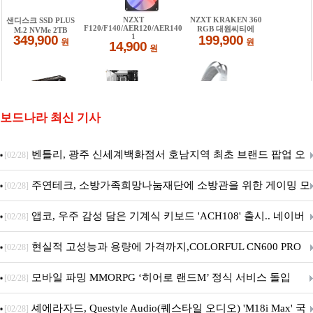
보드나라 최신 기사
벤틀리, 광주 신세계백화점서 호남지역 최초 브랜드 팝업 오
[02/28]
픈
주연테크, 소방가족희망나눔재단에 소방관을 위한 게이밍 모
[02/28]
니터·스마트 펫 침대 기부
앱코, 우주 감성 담은 기계식 키보드 'ACH108' 출시.. 네이버
[02/28]
브랜드데이 기획전 진행
현실적 고성능과 용량에 가격까지,COLORFUL CN600 PRO
[02/28]
M.2 NVMe 디앤디컴 1TB
모바일 파밍 MMORPG ‘히어로 랜드M’ 정식 서비스 돌입
[02/28]
셰에라자드, Questyle Audio(퀘스타일 오디오) 'M18i Max' 국
[02/28]