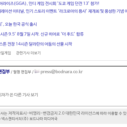
라이즈(GGA), 인디 게임 전시회 ‘도쿄 게임 던전 13’ 참가!
네레이션 이터널, 인기 스토리 이벤트 ‘라크로아의 용사’ 재개최 및 풍성한 기념 
티’, 오늘 한국 공식 출시
시즌 9.5’ 8월 7일 시작. 신규 히어로 ‘더 후드’ 합류
스톤 전장 14시즌 달라란의 어둠의 선물 시작
바일게임
관련기사 더보기
편집부
press@bodnara.co.kr
/ 필명 편집부 /
기자가 쓴 다른 기사 보기
저작자표시-비영리-변경금지 2.0 대한민국 라이선스
기사는
에 따라 이용할 수 
t ⓒ 넥스젠리서치(주) 보드나라 미디어국