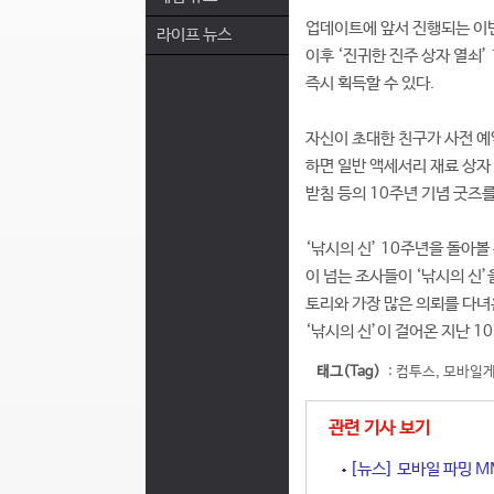
업데이트에 앞서 진행되는 이번
라이프 뉴스
이후 ‘진귀한 진주 상자 열쇠’
즉시 획득할 수 있다.
자신이 초대한 친구가 사전 예
하면 일반 액세서리 재료 상자 
받침 등의 10주년 기념 굿즈를
‘낚시의 신’ 10주년을 돌아볼
이 넘는 조사들이 ‘낚시의 신’
토리와 가장 많은 의뢰를 다녀
‘낚시의 신’이 걸어온 지난 1
태그(Tag)
:
컴투스
,
모바일
관련 기사 보기
[뉴스] 모바일 파밍 M