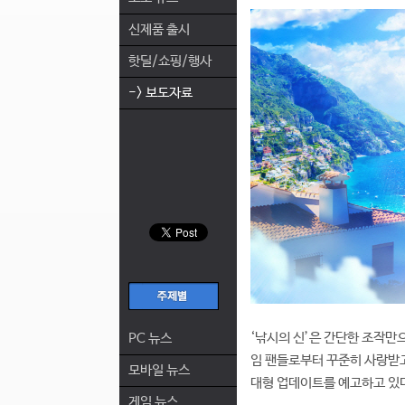
신제품 출시
핫딜/쇼핑/행사
-> 보도자료
‘낚시의 신’은 간단한 조작만으
PC 뉴스
임 팬들로부터 꾸준히 사랑받고
모바일 뉴스
대형 업데이트를 예고하고 있
게임 뉴스