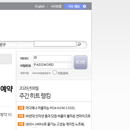
 예약
2026년 08월
주간 히트 랭킹
어디에나 어울리는 PCIe 4.0 M.2 SSD,
COLORFUL CN700 PR
예약 이
90년대 인터넷 붐과 닷컴 버블이 불러온 썬마이크로
시스
QHD+ 240Hz로 즐기는 고성능 게이밍 노트북,
MSI 크로스