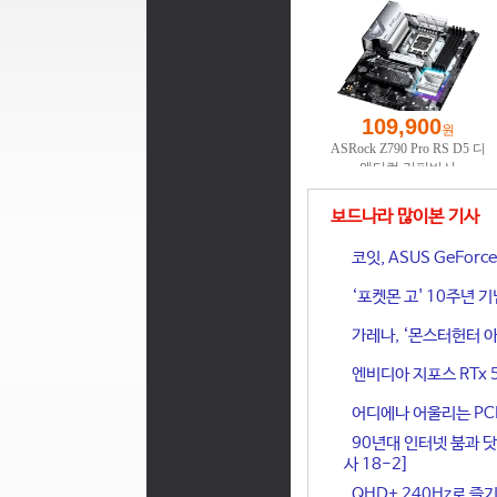
보드나라 많이본 기사
코잇, ASUS GeFor
‘포켓몬 고' 10주년 
가레나, ‘몬스터헌터 아
엔비디아 지포스 RTx 
어디에나 어울리는 PCIe 
90년대 인터넷 붐과 닷
사 18-2]
QHD+ 240Hz로 즐기