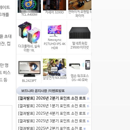
업데이트
젠하이저 모멘텀 5
커세어 3200D
10개를
TCL A400M
와이어
을 초대
Newsync
잔, 컵
델 네트워킹
P27UHD IPS 4K
다크플래쉬, 실속
Z9500 이더넷
HDR
더한 18,
0만 명
트 히스
엡손 워크포스
삼성전자 NX3000
드 등
DS-40 모바
BL2423PT
[결과발표] 2026년 2분기 포인트 소진 로또
13
[결과발표] 2026년 1분기 포인트 소진 로또
15
[결과발표] 2025년 4분기 포인트 소진 로또
17
[결과발표] 2025년 3분기 포인트 소진 로또
16
[결과발표] 2025년 2분기 포인트 소진 로
18