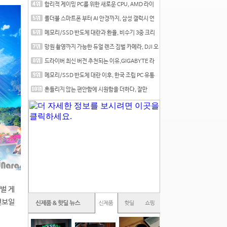
합리적 게이밍 PC를 위한 새로운 CPU, AMD 라이
젠 7 7700
폴더블 스마트폰 부터 AI 안경까지, 삼성 갤럭시 언
팩 20
메모리/SSD 반도체 대란과 환율, 비수기 3중 크리
를 맞는
망원 촬영까지 가능한 듀얼 렌즈 짐벌 카메라, DJI 오
즈
드라이버 최신 버전 추천되는 이유,GIGABYTE 라
데온 RX 7
메모리/SSD 반도체 대란 이후, 한국 조립 PC 유통
시장은
흔들리지 않는 편안함에 시원함을 더하다, 잘만
CNPS12X
벌 게
선보일