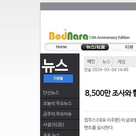
뉴스
메인
뉴스
게임
전송 2024-03-04 14:40
8,500만 조사와
단신뉴스
오늘의 주요뉴스
금주의 주요이슈
컴투스(대표 이주환)의 글로벌
사설(社說)
벤트를 실시한다.
포토 뉴스