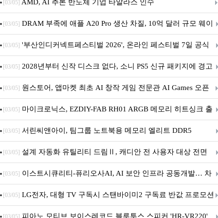
AMD, AI 추론 반도체 기업 타알라스 인수
[03/05]
DRAM 부족에 애플 A20 Pro 생산 차질, 10억 달러 규모 웨이
[03/05]
퍼 대기
'부산인디커넥트페스티벌 2026', 온라인 페스티벌 7일 공식
[03/05]
개막... 22일간 진행
2028년부터 신작 디스크 없다, 소니 PS5 신규 패키지에 경고
[03/05]
문 추가
원스토어, 앱마켓 최초 AI 창작 게임 전문관 AI Games 오픈
[03/05]
마이크로닉스, EZDIY-FAB RH01 ARGB 메모리 히트싱크 출
[03/05]
시
서린씨앤아이, 팀그룹 노트북용 메모리 엘리트 DDR5
[03/05]
5600MHz 16GB 출시
설계 자동화 유틸리티 드림Ⅱ, 캐디안 전 사용자 대상 전면
[03/05]
무상 배포
이스트시큐리티-퓨리오사AI, AI 보안 인프라 공동개발… 차
[03/05]
세대 AI 보안 플랫폼 구축
LG전자, 대형 TV 구독시 스탠바이미2 구독료 반값 프로모션
[03/05]
피아노 모티브 보이스레코드 블루투스 스피커 'HR-VR220'
[03/05]