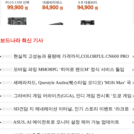
보드나라 최신 기사
현실적 고성능과 용량에 가격까지,COLORFUL CN600 PRO
[03/05]
M.2 NVMe 디앤디컴 1TB
모바일 파밍 MMORPG ‘히어로 랜드M’ 정식 서비스 돌입
[03/05]
셰에라자드, Questyle Audio(퀘스타일 오디오) 'M18i Max' 국
[03/05]
내 정식 출시
그라비티 게임 어라이즈(GGA), 인디 게임 전시회 ‘도쿄 게임
[03/05]
던전 13’ 참가!
SD건담 지 제네레이션 이터널, 인기 스토리 이벤트 ‘라크로
[03/05]
아의 용사’ 재개최 및 풍성한 기념 이벤트 실시!
ASUS, AI 에이전트로 모니터 설정 제어 가능 업데이트
[03/05]