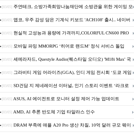
픈
주연테크, 소방가족희망나눔재단에 소방관을 위한 게이밍 모
[03/05]
니터·스마트 펫 침대 기부
앱코, 우주 감성 담은 기계식 키보드 'ACH108' 출시.. 네이버
[03/05]
브랜드데이 기획전 진행
현실적 고성능과 용량에 가격까지,COLORFUL CN600 PRO
[03/05]
M.2 NVMe 디앤디컴 1TB
모바일 파밍 MMORPG ‘히어로 랜드M’ 정식 서비스 돌입
[03/05]
셰에라자드, Questyle Audio(퀘스타일 오디오) 'M18i Max' 국
[03/05]
내 정식 출시
그라비티 게임 어라이즈(GGA), 인디 게임 전시회 ‘도쿄 게임
[03/05]
던전 13’ 참가!
SD건담 지 제네레이션 이터널, 인기 스토리 이벤트 ‘라크로
[03/05]
아의 용사’ 재개최 및 풍성한 기념 이벤트 실시!
ASUS, AI 에이전트로 모니터 설정 제어 가능 업데이트
[03/05]
AMD, AI 추론 반도체 기업 타알라스 인수
[03/05]
DRAM 부족에 애플 A20 Pro 생산 차질, 10억 달러 규모 웨이
[03/05]