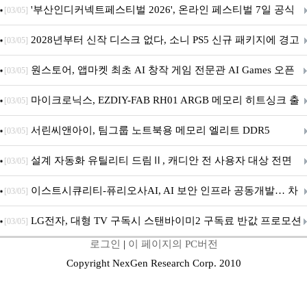
퍼 대기
'부산인디커넥트페스티벌 2026', 온라인 페스티벌 7일 공식
[03/05]
개막... 22일간 진행
2028년부터 신작 디스크 없다, 소니 PS5 신규 패키지에 경고
[03/05]
문 추가
원스토어, 앱마켓 최초 AI 창작 게임 전문관 AI Games 오픈
[03/05]
마이크로닉스, EZDIY-FAB RH01 ARGB 메모리 히트싱크 출
[03/05]
시
서린씨앤아이, 팀그룹 노트북용 메모리 엘리트 DDR5
[03/05]
5600MHz 16GB 출시
설계 자동화 유틸리티 드림Ⅱ, 캐디안 전 사용자 대상 전면
[03/05]
무상 배포
이스트시큐리티-퓨리오사AI, AI 보안 인프라 공동개발… 차
[03/05]
세대 AI 보안 플랫폼 구축
LG전자, 대형 TV 구독시 스탠바이미2 구독료 반값 프로모션
[03/05]
로그인
|
이 페이지의 PC버전
Copyright NexGen Research Corp. 2010