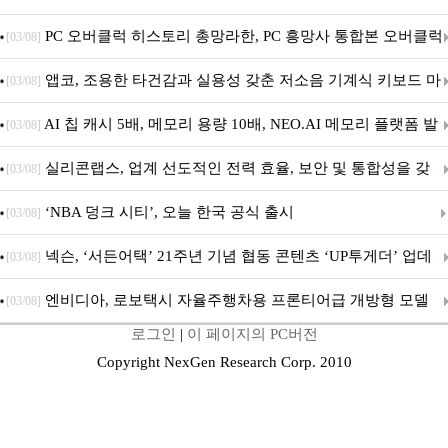
데이트!
PC 오버클럭 히스토리 총망라한, PC 흥망사 통합본 오버클럭
[03/08]
특집(1-4편)
앱코, 조용한 타건감과 실용성 갖춘 저소음 기계식 키보드 마
[03/08]
우스 세트 'KM580' 출시
AI 칩 캐시 5배, 메모리 용량 10배, NEO.AI 메모리 플랫폼 발
[03/08]
표
실리콘랩스, 업계 선도적인 전력 효율, 보안 및 통합성을 갖
[03/08]
춘 초저전력 블루투스 LE SoC ‘BG2B’ 공개
‘NBA 덩크 시티’, 오늘 한국 공식 출시
[03/08]
넥슨, ‘서든어택’ 21주년 기념 협동 콘텐츠 ‘UP투게더’ 업데
[03/08]
이트
엔비디아, 로보택시 자율주행차용 프론티어급 개방형 모델
[03/08]
로그인
|
이 페이지의 PC버전
‘알파마요 2 슈퍼’ 상업적 이용 가능
Copyright NexGen Research Corp. 2010