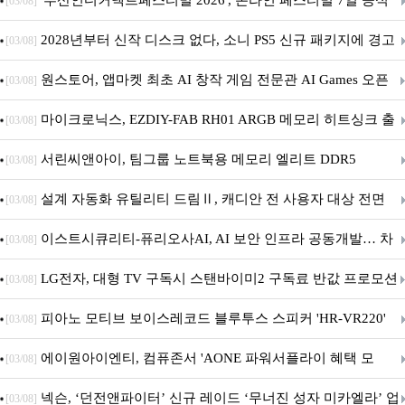
'부산인디커넥트페스티벌 2026', 온라인 페스티벌 7일 공식
[03/08]
개막... 22일간 진행
2028년부터 신작 디스크 없다, 소니 PS5 신규 패키지에 경고
[03/08]
문 추가
원스토어, 앱마켓 최초 AI 창작 게임 전문관 AI Games 오픈
[03/08]
마이크로닉스, EZDIY-FAB RH01 ARGB 메모리 히트싱크 출
[03/08]
시
서린씨앤아이, 팀그룹 노트북용 메모리 엘리트 DDR5
[03/08]
5600MHz 16GB 출시
설계 자동화 유틸리티 드림Ⅱ, 캐디안 전 사용자 대상 전면
[03/08]
무상 배포
이스트시큐리티-퓨리오사AI, AI 보안 인프라 공동개발… 차
[03/08]
세대 AI 보안 플랫폼 구축
LG전자, 대형 TV 구독시 스탠바이미2 구독료 반값 프로모션
[03/08]
피아노 모티브 보이스레코드 블루투스 스피커 'HR-VR220'
[03/08]
출시
에이원아이엔티, 컴퓨존서 'AONE 파워서플라이 혜택 모
[03/08]
음.ZIP' 이벤트 진행
넥슨, ‘던전앤파이터’ 신규 레이드 ‘무너진 성자 미카엘라’ 업
[03/08]