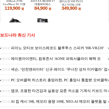
보드나라 최신 기사
피아노 모티브 보이스레코드 블루투스 스피커 'HR-VR220'
[03/14]
출시
에이원아이엔티, 컴퓨존서 'AONE 파워서플라이 혜택 모
[03/14]
음.ZIP' 이벤트 진행
넥슨, ‘던전앤파이터’ 신규 레이드 ‘무너진 성자 미카엘라’ 업
[03/14]
데이트!
PC 오버클럭 히스토리 총망라한, PC 흥망사 통합본 오버클럭
[03/14]
특집(1-4편)
앱코, 조용한 타건감과 실용성 갖춘 저소음 기계식 키보드 마
[03/14]
우스 세트 'KM580' 출시
AI 칩 캐시 5배, 메모리 용량 10배, NEO.AI 메모리 플랫폼 발
[03/14]