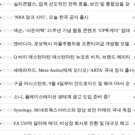
표
실리콘랩스, 업계 선도적인 전력 효율, 보안 및 통합성을 갖
[03/14]
춘 초저전력 블루투스 LE SoC ‘BG2B’ 공개
‘NBA 덩크 시티’, 오늘 한국 공식 출시
[03/14]
넥슨, ‘서든어택’ 21주년 기념 협동 콘텐츠 ‘UP투게더’ 업데
[03/14]
이트
엔비디아, 로보택시 자율주행차용 프론티어급 개방형 모델
[03/14]
‘알파마요 2 슈퍼’ 상업적 이용 가능
Q 바이 애스턴마틴 애스턴마틴 뉴포트 비치, 브랜드 헤리티
[03/14]
지 담은 ‘헤리티지 에디션 컬렉션’ 공개
셰에라자드, Meze Audio(메제 오디오) 'ARTA' 국내 정식 출시
[03/14]
구글 어시스턴트, 9월 4일부터 안드로이드 및 웨어 OS서 순
[03/14]
차 서비스 종료
소니, 플레이스테이션 생태계 광고 도입 준비 중?
[03/14]
Synology, SK네트웍스서비스와 영상 보안 카메라 국내 독점
[03/14]
판매 파트너십 체결
EA 550억 달러에 매각, 비상장 회사로 전환 및 대규모 해고
[03/14]