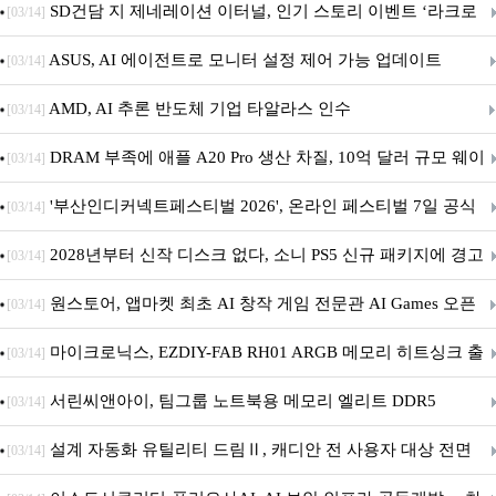
던전 13’ 참가!
SD건담 지 제네레이션 이터널, 인기 스토리 이벤트 ‘라크로
[03/14]
아의 용사’ 재개최 및 풍성한 기념 이벤트 실시!
ASUS, AI 에이전트로 모니터 설정 제어 가능 업데이트
[03/14]
AMD, AI 추론 반도체 기업 타알라스 인수
[03/14]
DRAM 부족에 애플 A20 Pro 생산 차질, 10억 달러 규모 웨이
[03/14]
퍼 대기
'부산인디커넥트페스티벌 2026', 온라인 페스티벌 7일 공식
[03/14]
개막... 22일간 진행
2028년부터 신작 디스크 없다, 소니 PS5 신규 패키지에 경고
[03/14]
문 추가
원스토어, 앱마켓 최초 AI 창작 게임 전문관 AI Games 오픈
[03/14]
마이크로닉스, EZDIY-FAB RH01 ARGB 메모리 히트싱크 출
[03/14]
시
서린씨앤아이, 팀그룹 노트북용 메모리 엘리트 DDR5
[03/14]
5600MHz 16GB 출시
설계 자동화 유틸리티 드림Ⅱ, 캐디안 전 사용자 대상 전면
[03/14]