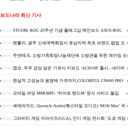
보드나라 최신 기사
STCOM, ROG 20주년 기념 플래그십 메인보드 ASUS ROG
[03/14]
Crosshair X870E EDITION 20 국내 출시 예정
벤틀리, 광주 신세계백화점서 호남지역 최초 브랜드 팝업 오
[03/14]
픈
주연테크, 소방가족희망나눔재단에 소방관을 위한 게이밍 모
[03/14]
니터·스마트 펫 침대 기부
앱코, 우주 감성 담은 기계식 키보드 'ACH108' 출시.. 네이버
[03/14]
브랜드데이 기획전 진행
현실적 고성능과 용량에 가격까지,COLORFUL CN600 PRO
[03/14]
M.2 NVMe 디앤디컴 1TB
모바일 파밍 MMORPG ‘히어로 랜드M’ 정식 서비스 돌입
[03/14]
셰에라자드, Questyle Audio(퀘스타일 오디오) 'M18i Max' 국
[03/14]
내 정식 출시
그라비티 게임 어라이즈(GGA), 인디 게임 전시회 ‘도쿄 게임
[03/14]