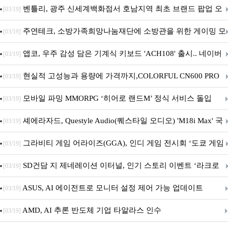
Crosshair X870E EDITION 20 국내 출시 예정
벤틀리, 광주 신세계백화점서 호남지역 최초 브랜드 팝업 오
[03/19]
픈
주연테크, 소방가족희망나눔재단에 소방관을 위한 게이밍 모
[03/19]
니터·스마트 펫 침대 기부
앱코, 우주 감성 담은 기계식 키보드 'ACH108' 출시.. 네이버
[03/19]
브랜드데이 기획전 진행
현실적 고성능과 용량에 가격까지,COLORFUL CN600 PRO
[03/19]
M.2 NVMe 디앤디컴 1TB
모바일 파밍 MMORPG ‘히어로 랜드M’ 정식 서비스 돌입
[03/19]
셰에라자드, Questyle Audio(퀘스타일 오디오) 'M18i Max' 국
[03/19]
내 정식 출시
그라비티 게임 어라이즈(GGA), 인디 게임 전시회 ‘도쿄 게임
[03/19]
던전 13’ 참가!
SD건담 지 제네레이션 이터널, 인기 스토리 이벤트 ‘라크로
[03/19]
아의 용사’ 재개최 및 풍성한 기념 이벤트 실시!
ASUS, AI 에이전트로 모니터 설정 제어 가능 업데이트
[03/19]
AMD, AI 추론 반도체 기업 타알라스 인수
[03/19]