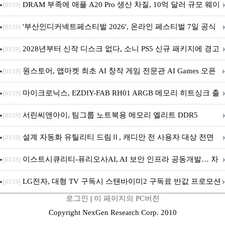
DRAM 부족에 애플 A20 Pro 생산 차질, 10억 달러 규모 웨이
[03/19]
퍼 대기
'부산인디커넥트페스티벌 2026', 온라인 페스티벌 7일 공식
[03/19]
개막... 22일간 진행
2028년부터 신작 디스크 없다, 소니 PS5 신규 패키지에 경고
[03/19]
문 추가
원스토어, 앱마켓 최초 AI 창작 게임 전문관 AI Games 오픈
[03/19]
마이크로닉스, EZDIY-FAB RH01 ARGB 메모리 히트싱크 출
[03/19]
시
서린씨앤아이, 팀그룹 노트북용 메모리 엘리트 DDR5
[03/19]
5600MHz 16GB 출시
설계 자동화 유틸리티 드림Ⅱ, 캐디안 전 사용자 대상 전면
[03/19]
무상 배포
이스트시큐리티-퓨리오사AI, AI 보안 인프라 공동개발… 차
[03/19]
세대 AI 보안 플랫폼 구축
LG전자, 대형 TV 구독시 스탠바이미2 구독료 반값 프로모션
[03/19]
로그인
|
이 페이지의 PC버전
Copyright NexGen Research Corp. 2010