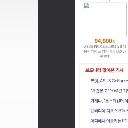
보드나라 많이본 기사
코잇, ASUS GeFor
‘포켓몬 고' 10주년 
가레나, ‘몬스터헌터 아
엔비디아 지포스 RTx 
어디에나 어울리는 PCIe 