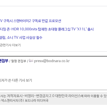
 TV 구독시 스탠바이미2 구독료 반값 프로모션
 디밍 존·HDR 10,000nits 탑재한 초대형 플래그십 TV 'X11L' 출시
설립, 소니 TV 사업 사실상 철수
관련기사 더보기
편집부
press@bodnara.co.kr
/ 필명 편집부 /
기자가 쓴 다른 기사 보기
저작자표시-비영리-변경금지 2.0 대한민국 라이선스
기사는
에 따라 이용할 수 
t ⓒ 넥스젠리서치(주) 보드나라 미디어국