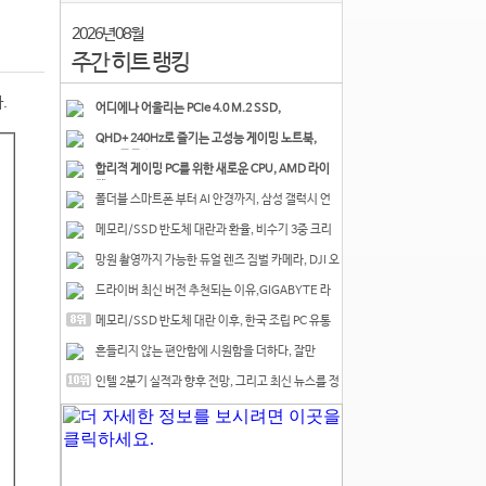
2026년 08월
주간 히트 랭킹
.
어디에나 어울리는 PCIe 4.0 M.2 SSD,
COLORFUL CN700 PR
QHD+ 240Hz로 즐기는 고성능 게이밍 노트북,
MSI 크로스
합리적 게이밍 PC를 위한 새로운 CPU, AMD 라이
젠 7 7700
폴더블 스마트폰 부터 AI 안경까지, 삼성 갤럭시 언
팩 20
메모리/SSD 반도체 대란과 환율, 비수기 3중 크리
를 맞는
망원 촬영까지 가능한 듀얼 렌즈 짐벌 카메라, DJI 오
즈
드라이버 최신 버전 추천되는 이유,GIGABYTE 라
데온 RX 7
메모리/SSD 반도체 대란 이후, 한국 조립 PC 유통
시장은
흔들리지 않는 편안함에 시원함을 더하다, 잘만
CNPS12X
인텔 2분기 실적과 향후 전망, 그리고 최신 뉴스를 정
리