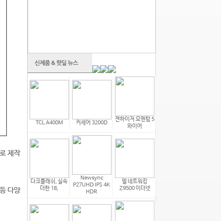
젠하이저 모멘텀 5
TCL A400M
커세어 3200D
와이어
로 제작
Newsync
다크플래쉬, 실속
델 네트워킹
P27UHD IPS 4K
더한 18,
Z9500 이더넷
 등 다양
HDR