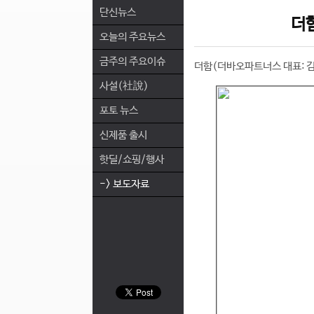
단신뉴스
더
오늘의 주요뉴스
금주의 주요이슈
더함(더바오파트너스 대표: 김
사설(社說)
포토 뉴스
신제품 출시
핫딜/쇼핑/행사
-> 보도자료