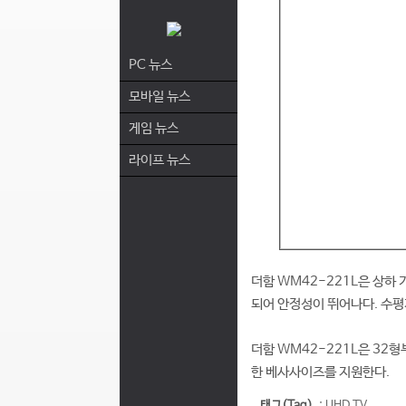
PC 뉴스
모바일 뉴스
게임 뉴스
라이프 뉴스
더함 WM42-221L은 상하
되어 안정성이 뛰어나다. 수평
더함 WM42-221L은 32형부터
한 베사사이즈를 지원한다.
태그(Tag)
:
UHD TV