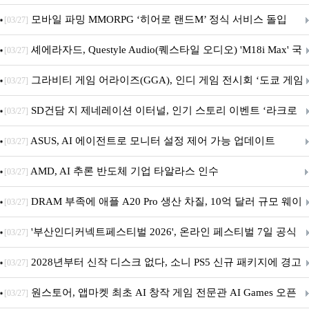
M.2 NVMe 디앤디컴 1TB
모바일 파밍 MMORPG ‘히어로 랜드M’ 정식 서비스 돌입
[03/27]
셰에라자드, Questyle Audio(퀘스타일 오디오) 'M18i Max' 국
[03/27]
내 정식 출시
그라비티 게임 어라이즈(GGA), 인디 게임 전시회 ‘도쿄 게임
[03/27]
던전 13’ 참가!
SD건담 지 제네레이션 이터널, 인기 스토리 이벤트 ‘라크로
[03/27]
아의 용사’ 재개최 및 풍성한 기념 이벤트 실시!
ASUS, AI 에이전트로 모니터 설정 제어 가능 업데이트
[03/27]
AMD, AI 추론 반도체 기업 타알라스 인수
[03/27]
DRAM 부족에 애플 A20 Pro 생산 차질, 10억 달러 규모 웨이
[03/27]
퍼 대기
'부산인디커넥트페스티벌 2026', 온라인 페스티벌 7일 공식
[03/27]
개막... 22일간 진행
2028년부터 신작 디스크 없다, 소니 PS5 신규 패키지에 경고
[03/27]
문 추가
원스토어, 앱마켓 최초 AI 창작 게임 전문관 AI Games 오픈
[03/27]