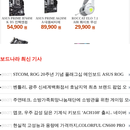
보드나라 최신 기사
STCOM, ROG 20주년 기념 플래그십 메인보드 ASUS ROG
[03/27]
Crosshair X870E EDITION 20 국내 출시 예정
벤틀리, 광주 신세계백화점서 호남지역 최초 브랜드 팝업 오
[03/27]
픈
주연테크, 소방가족희망나눔재단에 소방관을 위한 게이밍 모
[03/27]
니터·스마트 펫 침대 기부
앱코, 우주 감성 담은 기계식 키보드 'ACH108' 출시.. 네이버
[03/27]
브랜드데이 기획전 진행
현실적 고성능과 용량에 가격까지,COLORFUL CN600 PRO
[03/27]