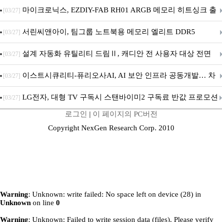
마이크로닉스, EZDIY-FAB RH01 ARGB 메모리 히트싱크 출
[03/27]
시
서린씨앤아이, 팀그룹 노트북용 메모리 엘리트 DDR5
[03/27]
5600MHz 16GB 출시
설계 자동화 유틸리티 드림Ⅱ, 캐디안 전 사용자 대상 전면
[03/27]
무상 배포
이스트시큐리티-퓨리오사AI, AI 보안 인프라 공동개발… 차
[03/27]
세대 AI 보안 플랫폼 구축
LG전자, 대형 TV 구독시 스탠바이미2 구독료 반값 프로모션
[03/27]
로그인
|
이 페이지의 PC버전
Copyright NexGen Research Corp. 2010
Warning
: Unknown: write failed: No space left on device (28) in
Unknown
on line
0
Warning
: Unknown: Failed to write session data (files). Please verify