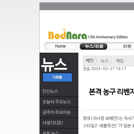
뉴스
메인
뉴스
게임
전송 2024-03-27 16:17
본격 농구 리벤지
단신뉴스
오늘의 주요뉴스
금주의 주요이슈
창유(지사장 최혜연)는 자사가
사설(社說)
스타일2: 레볼루션)’가 일본
포토 뉴스