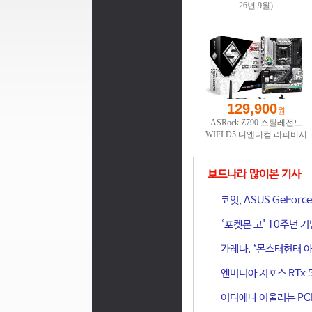
보드나라 많이본 기사
코잇, ASUS GeFor
‘포켓몬 고' 10주년 
가레나, ‘몬스터헌터 아
엔비디아 지포스 RTx 
어디에나 어울리는 PCIe 