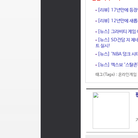
[리뷰] 17년만에 등장
[리뷰] 12년만에 새롭
[뉴스] 그라비티 게임 어
[뉴스] SD건담 지 제
트 실시!
[뉴스] ‘NBA 덩크 시
[뉴스] 엑스보 ‘스탈존’
태그(Tags) :
온라인게임