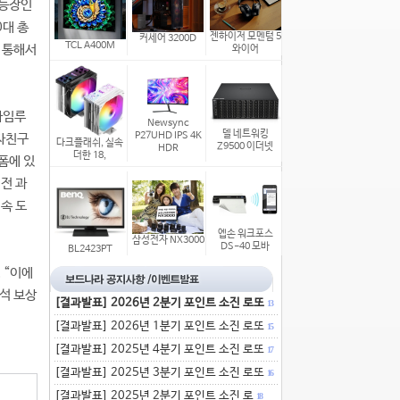
 등장인
0대 총
젠하이저 모멘텀 5
커세어 3200D
TCL A400M
 통해서
와이어
타임루
Newsync
델 네트워킹
P27UHD IPS 4K
여자친구
다크플래쉬, 실속
Z9500 이더넷
HDR
더한 18,
폼에 있
전 과
속 도
엡손 워크포스
삼성전자 NX3000
DS-40 모바
BL2423PT
 “이에
석 보상
[결과발표] 2026년 2분기 포인트 소진 로또
13
[결과발표] 2026년 1분기 포인트 소진 로또
15
[결과발표] 2025년 4분기 포인트 소진 로또
17
[결과발표] 2025년 3분기 포인트 소진 로또
16
[결과발표] 2025년 2분기 포인트 소진 로
18