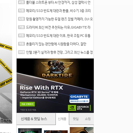
폴더블 스마트폰 부터 AI 안경까지, 삼성 갤럭시 언
팩 20
메모리/SSD 반도체 대란과 환율, 비수기 3중 크리
를 맞는
망원 촬영까지 가능한 듀얼 렌즈 짐벌 카메라, DJI 오
즈
드라이버 최신 버전 추천되는 이유,GIGABYTE 라
데온 RX 7
메모리/SSD 반도체 대란 이후, 한국 조립 PC 유통
시장은
흔들리지 않는 편안함에 시원함을 더하다, 잘만
CNPS12X
인텔 2분기 실적과 향후 전망, 그리고 최신 뉴스를 정
리