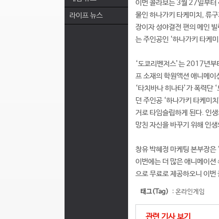
이번 콜라보는 3월 27일부터
물인 하나가키 타케미치, 류구지
라이프 뉴스
장이자 성야결전 편의 메인 빌
는 주인공인 ‘하나가키 타케미
‘도쿄리벤저스’는 2017년부
프 소재의 학원액션 애니메이션
‘타치바나 히나타’가 폭력단 ‘
던 주인공 ‘하나가키 타케미치
거로 타임슬립하게 된다. 인생
망친 자신을 바꾸기 위해 인생
창유 박혜정 마케팅 본부장은
이번에는 더 많은 애니메이션 
으로 무료로 제공하오니 이번
태그(Tag)
:
온라인게임
관련 기사 보기