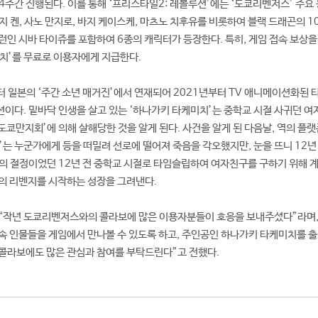
 4주간 진행된다. 이를 통해 ‘프리스타일2: 레볼루션’에는 ‘도쿄리벤저스’ 주요
 켄, 사노 만지로, 바지 케이스케, 마츠노 치후유를 비롯하여 블랙 드래곤의 1
런인 시바 타이쥬를 포함하여 6종의 캐릭터가 등장한다. 특히, 게임 접속 보상을
치’를 무료로 이용자에게 지급한다.
터 일본의 ‘주간 소년 매거진’에서 연재되어 2021년부터 TV 애니메이션화된 
이다. 밑바닥 인생을 살고 있는 ‘하나가키 타케미치’는 중학교 시절 사귀던 
도쿄만지회’에 의해 살해당한 것을 알게 된다. 사건을 알게 된 다음날, 역의 플랫
’는 누군가에게 등을 떠밀려 선로에 떨어져 죽음을 각오했지만, 눈을 뜨니 12년 
의 절정이었던 12년 전 중학교 시절로 타임슬립하여 여자친구를 구하기 위해 계
의 리벤지를 시작하는 성장을 그려낸다.
 “작년 도쿄리벤저스와의 콜라보에 많은 이용자분들이 호응을 보내주셨다”라며,
속 인물들을 게임에서 만나볼 수 있도록 하고, 주인공인 하나가키 타케미치를 출
 콜라보에도 많은 관심과 참여를 부탁드린다”고 전했다.