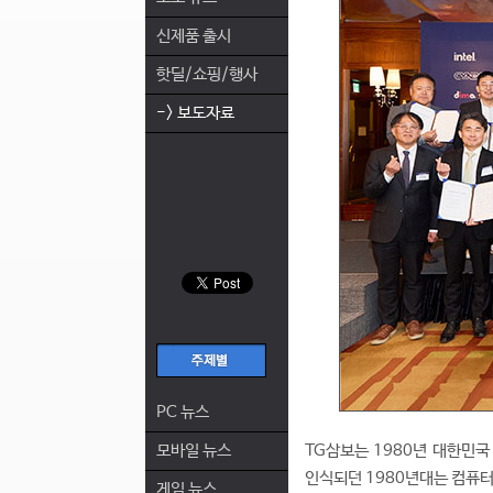
신제품 출시
핫딜/쇼핑/행사
-> 보도자료
PC 뉴스
모바일 뉴스
TG삼보는 1980년 대한민국
인식되던 1980년대는 컴퓨
게임 뉴스