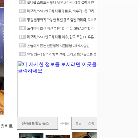
폴더블 스마트폰 부터 AI 안경까지, 삼성 갤럭시 언
팩 20
메모리/SSD 반도체 대란과 환율, 비수기 3중 크리
를 맞는
망원 촬영까지 가능한 듀얼 렌즈 짐벌 카메라, DJI 오
즈
드라이버 최신 버전 추천되는 이유,GIGABYTE 라
데온 RX 7
메모리/SSD 반도체 대란 이후, 한국 조립 PC 유통
시장은
흔들리지 않는 편안함에 시원함을 더하다, 잘만
CNPS12X
인텔 2분기 실적과 향후 전망, 그리고 최신 뉴스를 정
리
 장비로