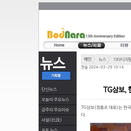
뉴스
메인
뉴스
기타디지
전송 2024-03-29 10:14
TG삼보, 
단신뉴스
오늘의 주요뉴스
TG삼보(정홍조 대표)는 한국 
금주의 주요이슈
다.
사설(社說)
포토 뉴스