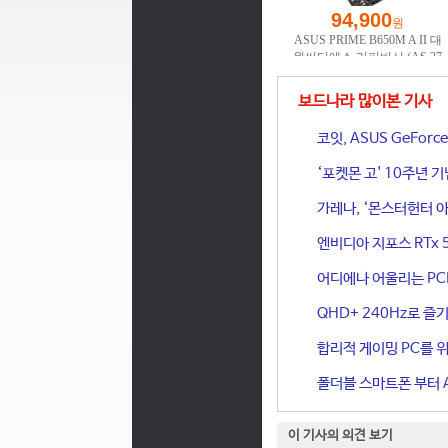
보드나라 많이본 기사
코잇, ASUS GeFor
‘포켓몬 고' 10주년 
가레나, ‘몬스터헌터 아
엔비디아 지포스 RTx 
어디에나 어울리는 PCIe 
QHD+ 240Hz로 즐기
합리적 게이밍 PC를 위한
폴더블 스마트폰 부터 A
이 기사의 의견 보기