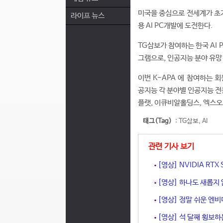
미국을 중심으로 전세계가 초거
라이프 뉴스
용 AI PC개발에 도전한다.
TG삼보가 참여하는 한국 AI
그램으로, 인공지능 분야 유망
이번 K-APA 에 참여하는
공지능 각 분야별 인공지능 전
플랫, 이큐비알홀딩스, 엑스오
태그(Tag)
:
TG삼보
,
AI
관련 기사 보기
[영상] NVIDIA RT
[영상] 하나도 새롭지 
[영상] 정말 쉬운 엔비
[영상] 석 달째 횡보하