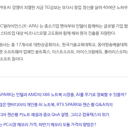
대 AI 경쟁이 치열한 지금 TG삼보는 또다시 창업 정신을 살려 40여년 노하우
 PC얼라이언스(K-APA) 는 중소기업 벤처부와 인텔이 함께하는 글로벌 기업 
 스타트업 대상 비즈니스모델 고도화와 함께 해외 현지 진출을 지원한다.
 회원사는 총 17개사로 대한상공회의소, 한국기술교육대학교, 동아방송예술대학
문 소프트웨어 업체인 솔트룩스, 이스트소프트, 아이스크림에듀, 폴라리스오피스
소프트 등이다.
X SPARK는 인텔과 AMD의 X86 노트북 시장을, AI를 무기로 정복할 수 있을까?
않은 엔비디아의 개인용 AI 노트북, RTX SPARK와 젠슨 황 Q&A까지
디아 젠슨황 키노트 해설과 중요 QnA 설명, 그리고 컴퓨텍스의 위기
는 PC시장 메모리 가격, 하반기 메모리 모듈 가격의 향방은?