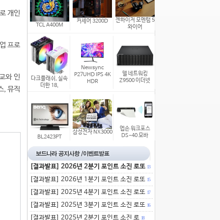
로 개인
젠하이저 모멘텀 5
커세어 3200D
TCL A400M
와이어
협업 프로
Newsync
델 네트워킹
P27UHD IPS 4K
교와 인
다크플래쉬, 실속
Z9500 이더넷
HDR
더한 18,
, 뮤직
엡손 워크포스
삼성전자 NX3000
DS-40 모바
BL2423PT
[결과발표] 2026년 2분기 포인트 소진 로또
13
[결과발표] 2026년 1분기 포인트 소진 로또
15
[결과발표] 2025년 4분기 포인트 소진 로또
17
[결과발표] 2025년 3분기 포인트 소진 로또
16
[결과발표] 2025년 2분기 포인트 소진 로
18