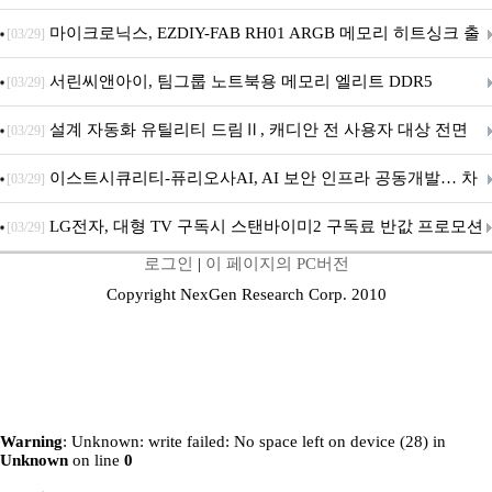
마이크로닉스, EZDIY-FAB RH01 ARGB 메모리 히트싱크 출
[03/29]
시
서린씨앤아이, 팀그룹 노트북용 메모리 엘리트 DDR5
[03/29]
5600MHz 16GB 출시
설계 자동화 유틸리티 드림Ⅱ, 캐디안 전 사용자 대상 전면
[03/29]
무상 배포
이스트시큐리티-퓨리오사AI, AI 보안 인프라 공동개발… 차
[03/29]
세대 AI 보안 플랫폼 구축
LG전자, 대형 TV 구독시 스탠바이미2 구독료 반값 프로모션
[03/29]
로그인
|
이 페이지의 PC버전
Copyright NexGen Research Corp. 2010
Warning
: Unknown: write failed: No space left on device (28) in
Unknown
on line
0