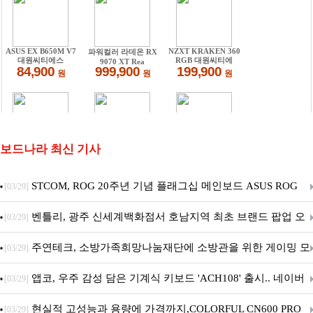
보드나라 최신 기사
STCOM, ROG 20주년 기념 플래그십 메인보드 ASUS ROG
[03/29]
Crosshair X870E EDITION 20 국내 출시 예정
벤틀리, 광주 신세계백화점서 호남지역 최초 브랜드 팝업 오
[03/29]
픈
주연테크, 소방가족희망나눔재단에 소방관을 위한 게이밍 모
[03/29]
니터·스마트 펫 침대 기부
앱코, 우주 감성 담은 기계식 키보드 'ACH108' 출시.. 네이버
[03/29]
브랜드데이 기획전 진행
현실적 고성능과 용량에 가격까지,COLORFUL CN600 PRO
[03/29]