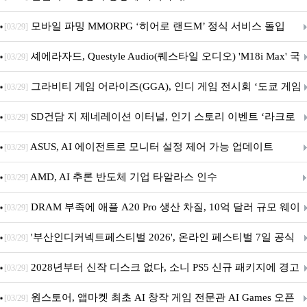
M.2 NVMe 디앤디컴 1TB
모바일 파밍 MMORPG ‘히어로 랜드M’ 정식 서비스 돌입
[03/29]
셰에라자드, Questyle Audio(퀘스타일 오디오) 'M18i Max' 국
[03/29]
내 정식 출시
그라비티 게임 어라이즈(GGA), 인디 게임 전시회 ‘도쿄 게임
[03/29]
던전 13’ 참가!
SD건담 지 제네레이션 이터널, 인기 스토리 이벤트 ‘라크로
[03/29]
아의 용사’ 재개최 및 풍성한 기념 이벤트 실시!
ASUS, AI 에이전트로 모니터 설정 제어 가능 업데이트
[03/29]
AMD, AI 추론 반도체 기업 타알라스 인수
[03/29]
DRAM 부족에 애플 A20 Pro 생산 차질, 10억 달러 규모 웨이
[03/29]
퍼 대기
'부산인디커넥트페스티벌 2026', 온라인 페스티벌 7일 공식
[03/29]
개막... 22일간 진행
2028년부터 신작 디스크 없다, 소니 PS5 신규 패키지에 경고
[03/29]
문 추가
원스토어, 앱마켓 최초 AI 창작 게임 전문관 AI Games 오픈
[03/29]