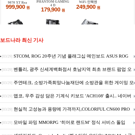
보드나라 최신 기사
STCOM, ROG 20주년 기념 플래그십 메인보드 ASUS ROG
[03/29]
Crosshair X870E EDITION 20 국내 출시 예정
벤틀리, 광주 신세계백화점서 호남지역 최초 브랜드 팝업 오
[03/29]
픈
주연테크, 소방가족희망나눔재단에 소방관을 위한 게이밍 모
[03/29]
니터·스마트 펫 침대 기부
앱코, 우주 감성 담은 기계식 키보드 'ACH108' 출시.. 네이버
[03/29]
브랜드데이 기획전 진행
현실적 고성능과 용량에 가격까지,COLORFUL CN600 PRO
[03/29]
M.2 NVMe 디앤디컴 1TB
모바일 파밍 MMORPG ‘히어로 랜드M’ 정식 서비스 돌입
[03/29]