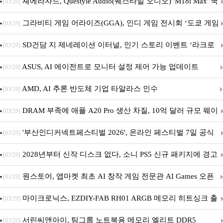
셰에라자드, Questyle Audio(퀘스타일 오디오) 'M18i Max' 국
[03/29]
내 정식 출시
그라비티 게임 어라이즈(GGA), 인디 게임 전시회 ‘도쿄 게임
[03/29]
던전 13’ 참가!
SD건담 지 제네레이션 이터널, 인기 스토리 이벤트 ‘라크로
[03/29]
아의 용사’ 재개최 및 풍성한 기념 이벤트 실시!
ASUS, AI 에이전트로 모니터 설정 제어 가능 업데이트
[03/29]
AMD, AI 추론 반도체 기업 타알라스 인수
[03/29]
DRAM 부족에 애플 A20 Pro 생산 차질, 10억 달러 규모 웨이
[03/29]
퍼 대기
'부산인디커넥트페스티벌 2026', 온라인 페스티벌 7일 공식
[03/29]
개막... 22일간 진행
2028년부터 신작 디스크 없다, 소니 PS5 신규 패키지에 경고
[03/29]
문 추가
원스토어, 앱마켓 최초 AI 창작 게임 전문관 AI Games 오픈
[03/29]
마이크로닉스, EZDIY-FAB RH01 ARGB 메모리 히트싱크 출
[03/29]
시
서린씨앤아이, 팀그룹 노트북용 메모리 엘리트 DDR5
[03/29]