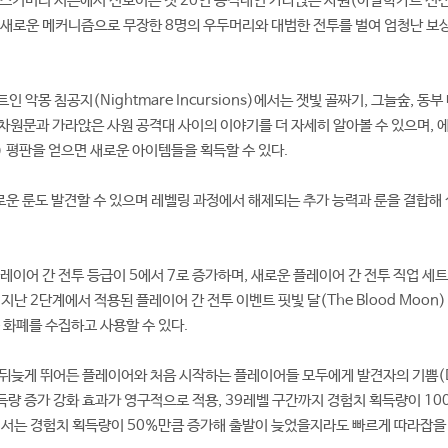
스커버리 시즌에서 선보이는 첫 20인 공격대인 가라앉은 사원(아탈학카르 신전,
r)에서는 새로운 메커니즘으로 무장한 8명의 우두머리와 대범한 전투를 벌여 엄청난 보
 악몽 침공지(Nightmare Incursions)에서는 잿빛 골짜기, 그늘숲, 동부
차원문과 가라앉은 사원 공격대 사이의 이야기를 더 자세히 알아볼 수 있으며, 
ns) 평판을 얻으면 새로운 아이템들을 획득할 수 있다.
로운 룬도 발견할 수 있으며 레벨링 과정에서 해제되는 추가 능력과 룬을 결합해 
레이어 간 전투 등급이 5에서 7로 증가하며, 새로운 플레이어 간 전투 직업 세트
지난 2단계에서 적용된 플레이어 간 전투 이벤트 핏빛 달(The Blood Moon
 화폐를 수집하고 사용할 수 있다.
뒤늦게 뛰어든 플레이어와 처음 시작하는 플레이어들 모두에게 발견자의 기쁨(D
험치 획득량 증가 강화 효과가 영구적으로 적용, 39레벨 구간까지 경험치 획득량이 10
서는 경험치 획득량이 50%만큼 증가해 출발이 늦었을지라도 빠르게 따라잡을 