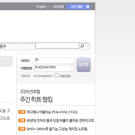
2026년 08월
주간 히트 랭킹
오늘 3
어디에나 어울리는 PCIe 4.0 M.2 SSD,
COLORFUL CN700 PR
50으로
90년대 인터넷 붐과 닷컴 버블이 불러온 썬마이크로
시스
QHD+ 240Hz로 즐기는 고성능 게이밍 노트북,
MSI 크로스