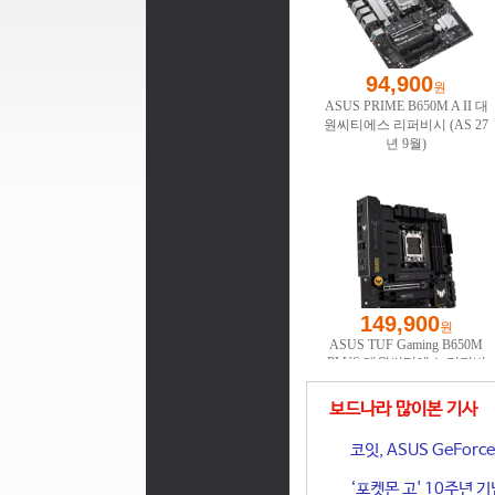
보드나라 많이본 기사
코잇, ASUS GeFor
‘포켓몬 고' 10주년 