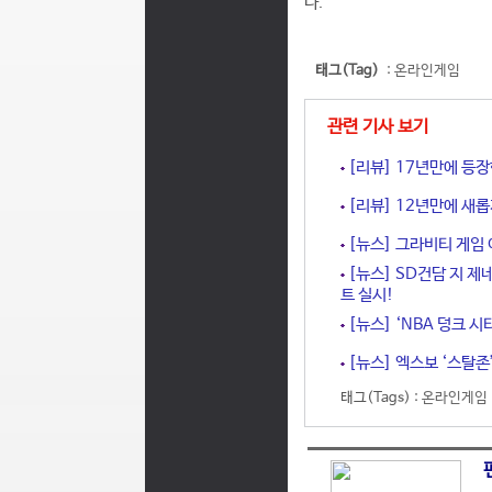
다.
태그(Tag)
:
온라인게임
관련 기사 보기
[리뷰] 17년만에 등장
[리뷰] 12년만에 새롭
[뉴스] 그라비티 게임 어
[뉴스] SD건담 지 제
트 실시!
[뉴스] ‘NBA 덩크 시
[뉴스] 엑스보 ‘스탈존’
태그(Tags) :
온라인게임