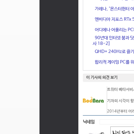
가레나, ‘몬스터헌터 아
엔비디아 지포스 RTx 
어디에나 어울리는 PCIe 
90년대 인터넷 붐과 닷
사 18-2]
QHD+ 240Hz로 즐기
합리적 게이밍 PC를 위한
이 기사의 의견 보기
트위터 베타서비스
기자의 시각이 항
2014년부터 어
닉네임