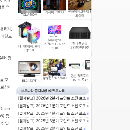
 Tem
상을 얻
젠하이저 모멘텀 5
커세어 3200D
TCL A400M
와이어
 내륙지,
에메랄드
Newsync
델 네트워킹
P27UHD IPS 4K
다크플래쉬, 실속
Z9500 이더넷
HDR
더한 18,
실험 정
엡손 워크포스
삼성전자 NX3000
를 포
DS-40 모바
BL2423PT
) 보상이
[결과발표] 2026년 2분기 포인트 소진 로또
13
[결과발표] 2026년 1분기 포인트 소진 로또
15
isco
[결과발표] 2025년 4분기 포인트 소진 로또
17
0% 증
[결과발표] 2025년 3분기 포인트 소진 로또
16
수 있
[결과발표] 2025년 2분기 포인트 소진 로
18