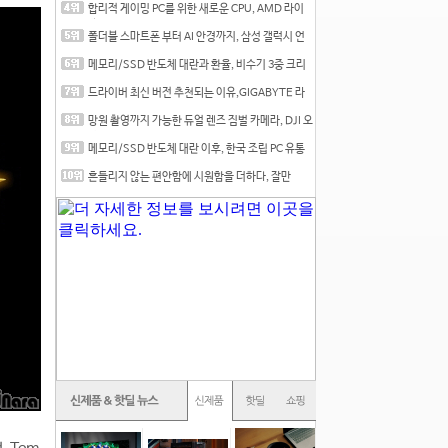
합리적 게이밍 PC를 위한 새로운 CPU, AMD 라이
젠 7 7700
폴더블 스마트폰 부터 AI 안경까지, 삼성 갤럭시 언
팩 20
메모리/SSD 반도체 대란과 환율, 비수기 3중 크리
를 맞는
드라이버 최신 버전 추천되는 이유,GIGABYTE 라
데온 RX 7
망원 촬영까지 가능한 듀얼 렌즈 짐벌 카메라, DJI 오
즈
메모리/SSD 반도체 대란 이후, 한국 조립 PC 유통
시장은
흔들리지 않는 편안함에 시원함을 더하다, 잘만
CNPS12X