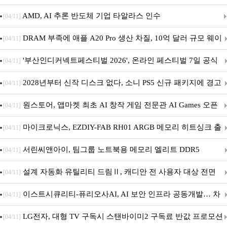
AMD, AI 추론 반도체 기업 타알라스 인수
[04/11]
DRAM 부족에 애플 A20 Pro 생산 차질, 10억 달러 규모 웨이
[04/11]
퍼 대기
'부산인디커넥트페스티벌 2026', 온라인 페스티벌 7일 공식
[04/11]
개막... 22일간 진행
2028년부터 신작 디스크 없다, 소니 PS5 신규 패키지에 경고
[04/11]
문 추가
원스토어, 앱마켓 최초 AI 창작 게임 전문관 AI Games 오픈
[04/11]
마이크로닉스, EZDIY-FAB RH01 ARGB 메모리 히트싱크 출
[04/11]
시
서린씨앤아이, 팀그룹 노트북용 메모리 엘리트 DDR5
[04/11]
5600MHz 16GB 출시
설계 자동화 유틸리티 드림Ⅱ, 캐디안 전 사용자 대상 전면
[04/11]
무상 배포
이스트시큐리티-퓨리오사AI, AI 보안 인프라 공동개발… 차
[04/11]
세대 AI 보안 플랫폼 구축
LG전자, 대형 TV 구독시 스탠바이미2 구독료 반값 프로모션
[04/11]