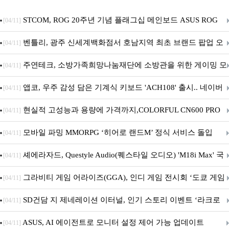
STCOM, ROG 20주년 기념 플래그십 메인보드 ASUS ROG
[04/11]
Crosshair X870E EDITION 20 국내 출시 예정
벤틀리, 광주 신세계백화점서 호남지역 최초 브랜드 팝업 오
[04/11]
픈
주연테크, 소방가족희망나눔재단에 소방관을 위한 게이밍 모
[04/11]
니터·스마트 펫 침대 기부
앱코, 우주 감성 담은 기계식 키보드 'ACH108' 출시.. 네이버
[04/11]
브랜드데이 기획전 진행
현실적 고성능과 용량에 가격까지,COLORFUL CN600 PRO
[04/11]
M.2 NVMe 디앤디컴 1TB
모바일 파밍 MMORPG ‘히어로 랜드M’ 정식 서비스 돌입
[04/11]
셰에라자드, Questyle Audio(퀘스타일 오디오) 'M18i Max' 국
[04/11]
내 정식 출시
그라비티 게임 어라이즈(GGA), 인디 게임 전시회 ‘도쿄 게임
[04/11]
던전 13’ 참가!
SD건담 지 제네레이션 이터널, 인기 스토리 이벤트 ‘라크로
[04/11]
아의 용사’ 재개최 및 풍성한 기념 이벤트 실시!
ASUS, AI 에이전트로 모니터 설정 제어 가능 업데이트
[04/11]