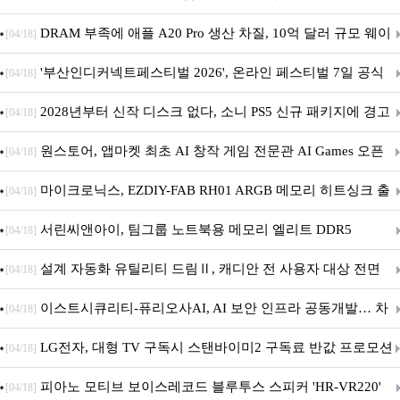
DRAM 부족에 애플 A20 Pro 생산 차질, 10억 달러 규모 웨이
[04/18]
퍼 대기
'부산인디커넥트페스티벌 2026', 온라인 페스티벌 7일 공식
[04/18]
개막... 22일간 진행
2028년부터 신작 디스크 없다, 소니 PS5 신규 패키지에 경고
[04/18]
문 추가
원스토어, 앱마켓 최초 AI 창작 게임 전문관 AI Games 오픈
[04/18]
마이크로닉스, EZDIY-FAB RH01 ARGB 메모리 히트싱크 출
[04/18]
시
서린씨앤아이, 팀그룹 노트북용 메모리 엘리트 DDR5
[04/18]
5600MHz 16GB 출시
설계 자동화 유틸리티 드림Ⅱ, 캐디안 전 사용자 대상 전면
[04/18]
무상 배포
이스트시큐리티-퓨리오사AI, AI 보안 인프라 공동개발… 차
[04/18]
세대 AI 보안 플랫폼 구축
LG전자, 대형 TV 구독시 스탠바이미2 구독료 반값 프로모션
[04/18]
피아노 모티브 보이스레코드 블루투스 스피커 'HR-VR220'
[04/18]