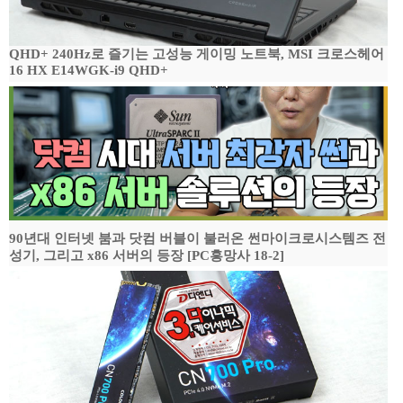
QHD+ 240Hz로 즐기는 고성능 게이밍 노트북, MSI 크로스헤어
16 HX E14WGK-i9 QHD+
90년대 인터넷 붐과 닷컴 버블이 불러온 썬마이크로시스템즈 전
성기, 그리고 x86 서버의 등장 [PC흥망사 18-2]