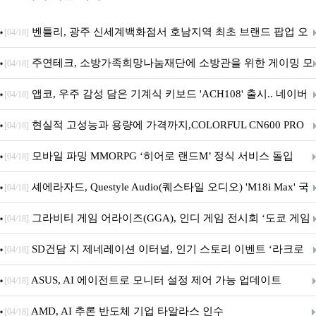
벤틀리, 광주 신세계백화점서 호남지역 최초 브랜드 팝업 오
[04/18]
픈
주연테크, 소방가족희망나눔재단에 소방관을 위한 게이밍 모
[04/18]
니터·스마트 펫 침대 기부
앱코, 우주 감성 담은 기계식 키보드 'ACH108' 출시.. 네이버
[04/18]
브랜드데이 기획전 진행
현실적 고성능과 용량에 가격까지,COLORFUL CN600 PRO
[04/18]
M.2 NVMe 디앤디컴 1TB
모바일 파밍 MMORPG ‘히어로 랜드M’ 정식 서비스 돌입
[04/18]
셰에라자드, Questyle Audio(퀘스타일 오디오) 'M18i Max' 국
[04/18]
내 정식 출시
그라비티 게임 어라이즈(GGA), 인디 게임 전시회 ‘도쿄 게임
[04/18]
던전 13’ 참가!
SD건담 지 제네레이션 이터널, 인기 스토리 이벤트 ‘라크로
[04/18]
아의 용사’ 재개최 및 풍성한 기념 이벤트 실시!
ASUS, AI 에이전트로 모니터 설정 제어 가능 업데이트
[04/18]
AMD, AI 추론 반도체 기업 타알라스 인수
[04/18]