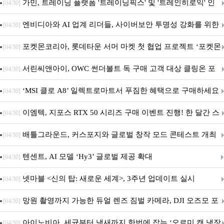
가민, 트레이닝 플랫폼 '트레이닝픽스' 및 '트레인히로익' 인
[04/30]
수로 선수와 코치에 맞춤형 훈련 지원 확대
엔비디아와 AI 업계 리더들, 사이버보안 투명성 강화를 위한
[04/30]
SAFE 가이드라인 제안
포켓몬코리아, 롯데타운 서머 마켓 첫 협업 프로젝트 ‘포켓몬
[04/30]
별빛낙원’ 개최
서린씨앤아이, OWC 썬더볼트 독 구매 고객 대상 클링온 포
[04/30]
트 고정 홀더 증정 이벤트 앵콜 연장 진행
‘MSI 클로 A8’ 일렉트로마트서 푸짐한 혜택으로 구매하세요
[04/30]
이엠텍, 지포스 RTX 50 시리즈 구매 이벤트 진행! 한 달간 스
[04/30]
팀 월렛부터 PALIT 지포스 RTX 5060 DUAL까지 증정
배틀그라운드, 커스포지와 글로벌 창작 모드 콘테스트 개최
[04/30]
텐센트, AI 모델 ‘Hy3’ 글로벌 제공 확대
[04/30]
넷마블 <신의 탑: 새로운 세계>, 3주년 업데이트 실시
[04/30]
망원 촬영까지 가능한 듀얼 렌즈 짐벌 카메라, DJI 오즈모 포
[04/30]
켓 4P
아이노비아, 세균부터 냄새까지 한번에 잡는 ‘오르미 캔 냉장
[04/30]