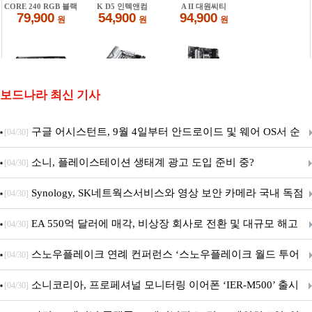
보드나라 최신 기사
구글 어시스턴트, 9월 4일부터 안드로이드 및 웨어 OS서 순
[04/30]
차 서비스 종료
소니, 플레이스테이션 생태계 광고 도입 준비 중?
[04/30]
Synology, SK네트웍스서비스와 영상 보안 카메라 국내 독점
[04/30]
판매 파트너십 체결
EA 550억 달러에 매각, 비상장 회사로 전환 및 대규모 해고
[04/30]
전망
스노우플레이크 연례 컨퍼런스 ‘스노우플레이크 월드 투어
[04/30]
서울’ 개최
소니코리아, 프로페셔널 모니터링 이어폰 ‘IER-M500’ 출시
[04/30]