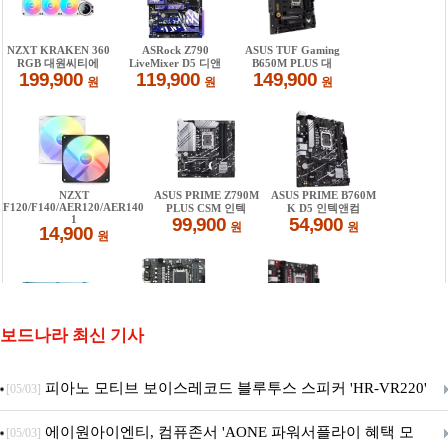
보드나라 최신 기사
피아노 모티브 보이스레코드 블루투스 스피커 'HR-VR220'
[05/03]
출시
에이원아이엔티, 컴퓨존서 'AONE 파워서플라이 혜택 모
[05/03]