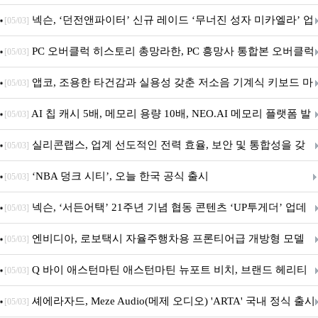
음.ZIP' 이벤트 진행
넥슨, ‘던전앤파이터’ 신규 레이드 ‘무너진 성자 미카엘라’ 업
[05/03]
데이트!
PC 오버클럭 히스토리 총망라한, PC 흥망사 통합본 오버클럭
[05/03]
특집(1-4편)
앱코, 조용한 타건감과 실용성 갖춘 저소음 기계식 키보드 마
[05/03]
우스 세트 'KM580' 출시
AI 칩 캐시 5배, 메모리 용량 10배, NEO.AI 메모리 플랫폼 발
[05/03]
표
실리콘랩스, 업계 선도적인 전력 효율, 보안 및 통합성을 갖
[05/03]
춘 초저전력 블루투스 LE SoC ‘BG2B’ 공개
‘NBA 덩크 시티’, 오늘 한국 공식 출시
[05/03]
넥슨, ‘서든어택’ 21주년 기념 협동 콘텐츠 ‘UP투게더’ 업데
[05/03]
이트
엔비디아, 로보택시 자율주행차용 프론티어급 개방형 모델
[05/03]
‘알파마요 2 슈퍼’ 상업적 이용 가능
Q 바이 애스턴마틴 애스턴마틴 뉴포트 비치, 브랜드 헤리티
[05/03]
지 담은 ‘헤리티지 에디션 컬렉션’ 공개
셰에라자드, Meze Audio(메제 오디오) 'ARTA' 국내 정식 출시
[05/03]