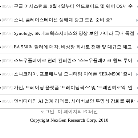
구글 어시스턴트, 9월 4일부터 안드로이드 및 웨어 OS서 순
[05/03]
차 서비스 종료
소니, 플레이스테이션 생태계 광고 도입 준비 중?
[05/03]
Synology, SK네트웍스서비스와 영상 보안 카메라 국내 독점
[05/03]
판매 파트너십 체결
EA 550억 달러에 매각, 비상장 회사로 전환 및 대규모 해고
[05/03]
전망
스노우플레이크 연례 컨퍼런스 ‘스노우플레이크 월드 투어
[05/03]
서울’ 개최
소니코리아, 프로페셔널 모니터링 이어폰 ‘IER-M500’ 출시
[05/03]
가민, 트레이닝 플랫폼 '트레이닝픽스' 및 '트레인히로익' 인
[05/03]
수로 선수와 코치에 맞춤형 훈련 지원 확대
엔비디아와 AI 업계 리더들, 사이버보안 투명성 강화를 위한
[05/03]
로그인
|
이 페이지의 PC버전
SAFE 가이드라인 제안
Copyright NexGen Research Corp. 2010