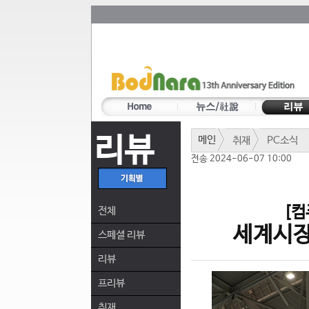
리뷰
메인
취재
PC소식
전송 2024-06-07 10:00
[컴
전체
세계시장
스페셜 리뷰
리뷰
프리뷰
취재