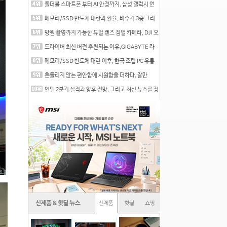
폴더블 스마트폰 부터 AI 안경까지, 삼성 갤럭시 언
팩 20
메모리/SSD 반도체 대란과 환율, 비수기 3중 크리
를 맞는
망원 촬영까지 가능한 듀얼 렌즈 짐벌 카메라, DJI 오
즈
드라이버 최신 버전 추천되는 이유,GIGABYTE 라
데온 RX 7
메모리/SSD 반도체 대란 이후, 한국 조립 PC 유통
시장은
흔들리지 않는 편안함에 시원함을 더하다, 잘만
CNPS12X
인텔 2분기 실적과 향후 전망, 그리고 최신 뉴스를 정
리