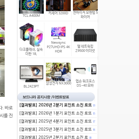
젠하이저 모멘텀 5
커세어 3200D
TCL A400M
와이어
Newsync
델 네트워킹
P27UHD IPS 4K
다크플래쉬, 실속
Z9500 이더넷
HDR
더한 18,
엡손 워크포스
삼성전자 NX3000
DS-40 모바
BL2423PT
[결과발표] 2026년 2분기 포인트 소진 로또
13
다. 바로
[결과발표] 2026년 1분기 포인트 소진 로또
15
시를 진
[결과발표] 2025년 4분기 포인트 소진 로또
17
[결과발표] 2025년 3분기 포인트 소진 로또
16
[결과발표] 2025년 2분기 포인트 소진 로
18