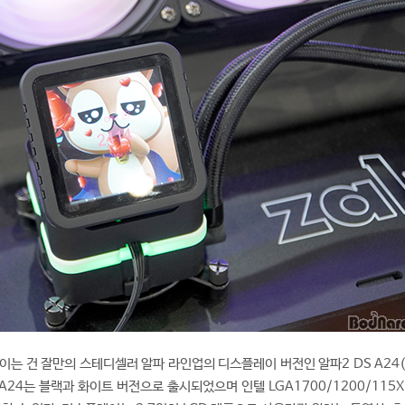
이는 건 잘만의 스테디셀러 알파 라인업의 디스플레이 버전인 알파2 DS A24(
S A24는 블랙과 화이트 버전으로 출시되었으며 인텔 LGA1700/1200/115X