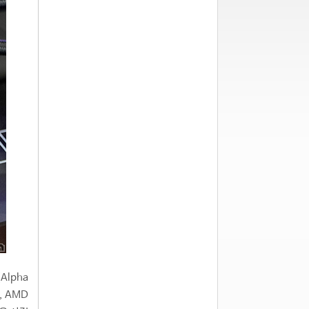
Alpha
, AMD